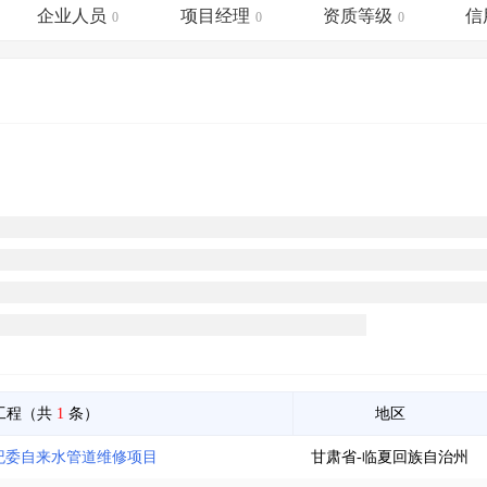
土地交易
>
省市重点项目
>
业主专查
>
项目商机
>
企业人员
项目经理
资质等级
信
0
0
0
拟建项目审批
>
专项债项目
>
土地交易
>
省市重点项目
>
工程（共
1
条）
地区
某纪委自来水管道维修项目
甘肃省-临夏回族自治州