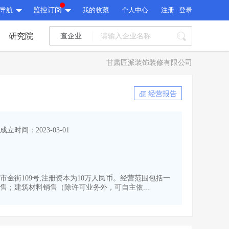
导航
监控订阅
我的收藏
个人中心
注册
登录
研究院
查企业
I标讯
甘肃匠派装饰装修有限公司
标讯精选
>
智能订阅
>
I标讯
经营报告
标讯精选
>
智能订阅
>
建设通大数据研究院
成立时间：2023-03-01
研究报告
>
文章
>
建设通大数据研究院
PI接口
>
市场经营AI云平台
>
研究报告
>
文章
>
PI接口
>
市场经营AI云平台
>
市金街109号,注册资本为10万人民币。经营范围包括一
其他服务
；建筑材料销售（除许可业务外，可自主依...
会员服务
>
数据导出服务
>
其他服务
人脉服务
>
APP下载
>