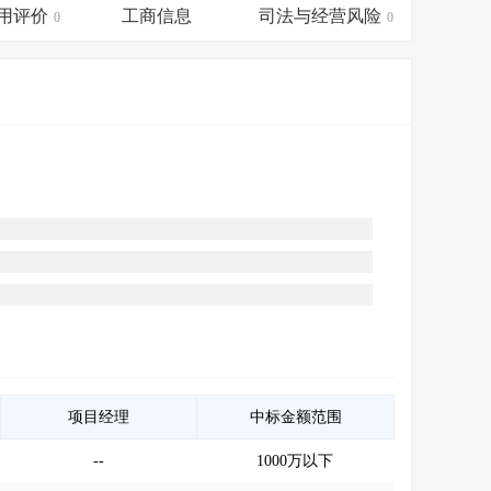
会员服务
>
数据导出服务
>
用评价
工商信息
司法与经营风险
0
0
人脉服务
>
APP下载
>
项目经理
中标金额范围
--
1000万以下