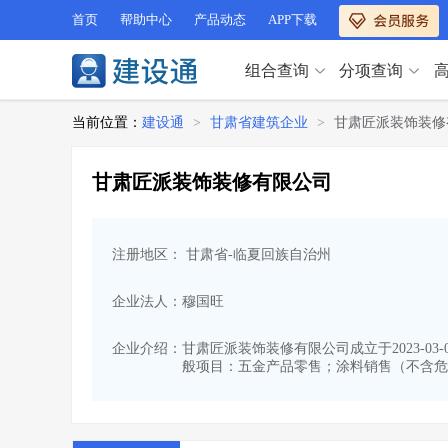
首页
帮助中心
产品动态
APP下载
组合查询
分项查询
分项查询（VIP）
当前位置：
建设通
>
甘肃省建筑企业
>
甘肃匠派装饰装修
查企业
>
查业绩
>
分项查询（VIP）
查资质
>
查人员
>
甘肃匠派装饰装修有限公司
查荣誉
>
查诚信
>
查企业
>
查业绩
>
项目经理
>
信用评价
>
查资质
>
查人员
>
招标信息
>
组合查询
>
注册地区： 甘肃省-临夏回族自治州
查荣誉
>
查诚信
>
项目经理
>
信用评价
>
企业法人：穆国旺
招标信息
>
组合查询
>
行业 / 地区专查
企业介绍：
甘肃匠派装饰装修有限公司成立于2023-0
般项目：五金产品零售；涂料销售（不含危
四库专查
>
公路库专查
>
行业 / 地区专查
省库业绩查询
>
水利库专查
>
组合查询-广州
>
业绩专查-广州
>
四库专查
>
公路库专查
>