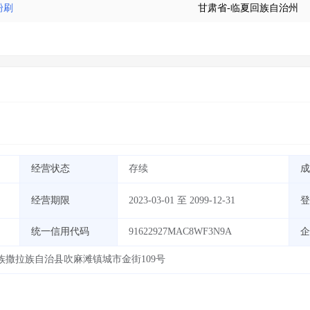
粉刷
甘肃省-临夏回族自治州
经营状态
存续
成
经营期限
2023-03-01 至 2099-12-31
登
统一信用代码
91622927MAC8WF3N9A
企
撒拉族自治县吹麻滩镇城市金街109号