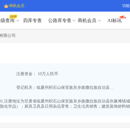
商机会员
功能
高级查询
四库专查
公路库专查
商机会员
AI标讯
高级查询（SVIP）
A
有限公司
开标记录
>
项目经理带业绩荣誉证书
>
高级查询（SVIP）
A
项目参数
>
项目经理投标记录
>
下浮率
>
技术负责人/专职安全员C证
>
开标记录
>
项目经理带业绩荣誉证书
>
查业主
>
项目分类筛选
>
项目参数
>
项目经理投标记录
>
宏观经济
>
建企舆情
>
注册资金： 10万人民币
下浮率
>
技术负责人/专职安全员C证
>
政策规划
>
招投标规则
>
查业主
>
项目分类筛选
>
A
登记机关：临夏州积石山保安族东乡族撒拉族自治县市场监督管理局
宏观经济
>
建企舆情
>
政策规划
>
招投标规则
>
A
商机会员
3-01,注册地址为甘肃省临夏州积石山保安族东乡族撒拉族自治县吹麻滩镇城
险化学品）；厨具卫具及日用杂品零售；卫生洁具销售；建筑装饰材料销售
业主专查
>
项目商机
>
商机会员
拟建项目审批
>
专项债项目
>