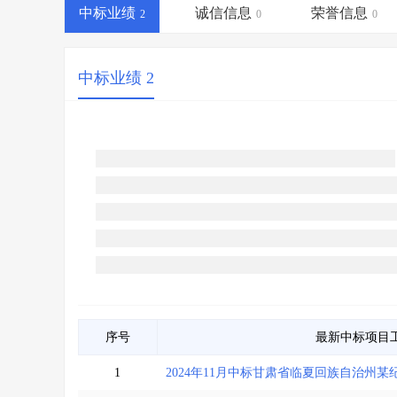
省库业绩查询
>
水利库专查
>
中标业绩
诚信信息
荣誉信息
2
0
0
组合查询-广州
>
业绩专查-广州
>
中标业绩 2
序号
最新中标项目
1
2024年11月中标甘肃省临夏回族自治州