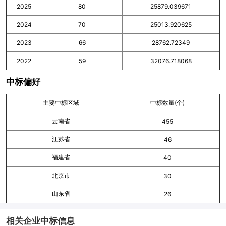
2025
80
25879.039671
2024
70
25013.920625
2023
66
28762.72349
2022
59
32076.718068
中标偏好
主要中标区域
中标数量(个)
云南省
455
江苏省
46
福建省
40
北京市
30
山东省
26
相关企业中标信息