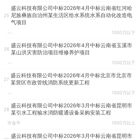
盛云科技有限公司中标2026年4月中标云南省红河哈
尼族彝族自治州某生活区给水系统水系自动化改造电
25
气项目
1000万以下
--
盛云科技有限公司中标2026年4月中标云南省玉溪市
26
某山洪灾害防治项目维修养护项目
1000万以下
--
盛云科技有限公司中标2026年4月中标北京市北京市
27
某营区市政管线消防系统更新工程
1000万以下
--
盛云科技有限公司中标2026年3月中标云南省昆明市
28
某引水工程输水消防暖通设备采购安装工程
许金平
1000万以上
盛云科技有限公司中标2026年3月中标云南省昆明市