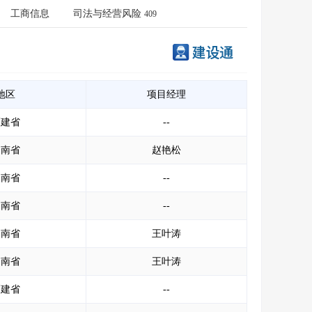
会员服务
>
数据导出服务
>
工商信息
司法与经营风险
409
人脉服务
>
APP下载
>
地区
项目经理
福建省
--
云南省
赵艳松
云南省
--
云南省
--
云南省
王叶涛
云南省
王叶涛
福建省
--