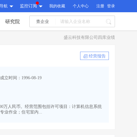
导航
监控订阅
我的收藏
个人中心
注册
登录
研究院
查企业
I标讯
盛云科技有限公司四库业绩
标讯精选
>
智能订阅
>
I标讯
经营报告
标讯精选
>
智能订阅
>
建设通大数据研究院
成立时间：1996-08-19
研究报告
>
文章
>
建设通大数据研究院
PI接口
>
市场经营AI云平台
>
研究报告
>
文章
>
PI接口
>
市场经营AI云平台
>
为8000万人民币。经营范围包括许可项目：计算机信息系统
其他服务
业作业；住宅室内...
会员服务
>
数据导出服务
>
其他服务
人脉服务
>
APP下载
>