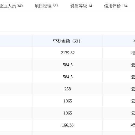
土地交易
>
省市重点项目
>
业主专查
>
项目商机
>
企业人员
项目经理
资质等级
信用评价
340
653
14
184
拟建项目审批
>
专项债项目
>
土地交易
>
省市重点项目
>
中标金额（万）
2139.82
584.5
584.5
258
1065
1065
166.38