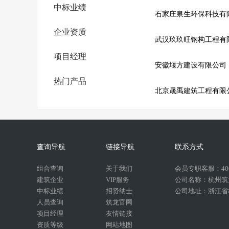
中标业绩
石家庄泉生环保科技有
企业资质
武汉玖玖旺钢构工程有
项目经理
安徽堰方建设有限公司
热门产品
北京晟禹建筑工程有限
查询导航
链接导航
联系方式
组合查询
关于我们
会员专职客服：400-
建筑企业
VIP服务
公司名称：杭州筑
中标业绩
招贤纳士
公司地址：浙江省杭
人员查询
筑龙官网
项目经理
友情链接
资质等级
网站地图