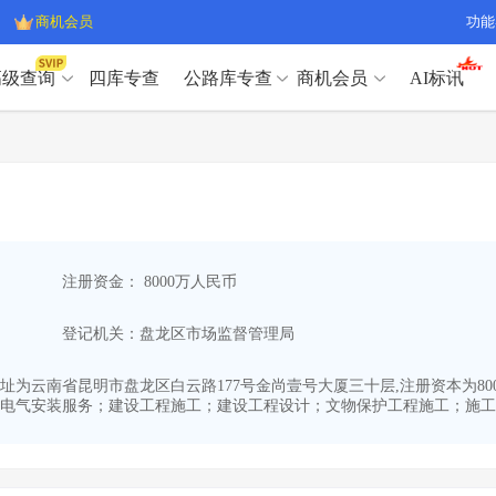
商机会员
功能
高级查询
四库专查
公路库专查
商机会员
AI标讯
高级查询（SVIP）
A
开标记录
>
项目经理带业绩荣誉证书
>
高级查询（SVIP）
A
项目参数
>
项目经理投标记录
>
下浮率
>
技术负责人/专职安全员C证
>
开标记录
>
项目经理带业绩荣誉证书
>
查业主
>
项目分类筛选
>
项目参数
>
项目经理投标记录
>
宏观经济
>
建企舆情
>
注册资金： 8000万人民币
下浮率
>
技术负责人/专职安全员C证
>
政策规划
>
招投标规则
>
查业主
>
项目分类筛选
>
A
登记机关：盘龙区市场监督管理局
宏观经济
>
建企舆情
>
政策规划
>
招投标规则
>
A
商机会员
,注册地址为云南省昆明市盘龙区白云路177号金尚壹号大厦三十层,注册资本
电气安装服务；建设工程施工；建设工程设计；文物保护工程施工；施工专
业主专查
>
项目商机
>
商机会员
拟建项目审批
>
专项债项目
>