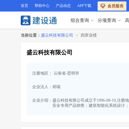
首页
帮助中心
产品动态
APP下载
组合查询
分项查询
分项查询（VIP）
当前位置：
盛云科技有限公司
>
四库业绩
查企业
>
查业绩
>
分项查询（VIP）
查资质
>
查人员
>
盛云科技有限公司
查荣誉
>
查诚信
>
查企业
>
查业绩
>
项目经理
>
信用评价
>
查资质
>
查人员
>
招标信息
>
组合查询
>
注册地区： 云南省-昆明市
查荣誉
>
查诚信
>
项目经理
>
信用评价
>
企业法人：胡瑞
招标信息
>
组合查询
>
行业 / 地区专查
企业介绍：
盛云科技有限公司成立于1996-08-19
安全专用产品销售；建筑智能化系统设计；
四库专查
>
公路库专查
>
行业 / 地区专查
省库业绩查询
>
水利库专查
>
组合查询-广州
>
业绩专查-广州
>
四库专查
>
公路库专查
>