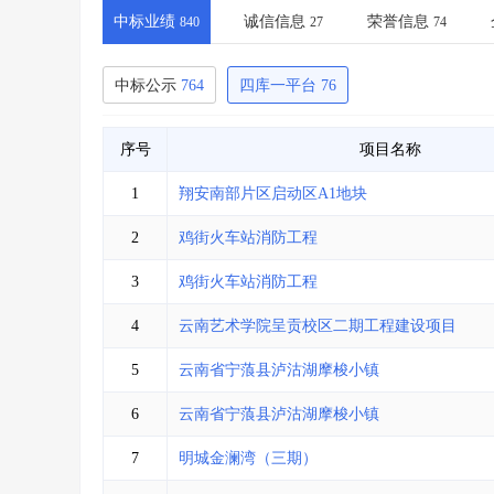
省库业绩查询
>
水利库专查
>
中标业绩
诚信信息
荣誉信息
840
27
74
组合查询-广州
>
业绩专查-广州
>
中标公示
764
四库一平台
76
序号
项目名称
1
翔安南部片区启动区A1地块
2
鸡街火车站消防工程
3
鸡街火车站消防工程
4
云南艺术学院呈贡校区二期工程建设项目
5
云南省宁蒗县泸沽湖摩梭小镇
6
云南省宁蒗县泸沽湖摩梭小镇
7
明城金澜湾（三期）