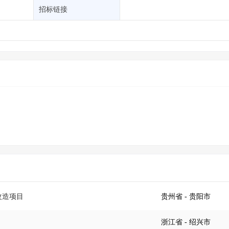
土地交易
>
省市重点项目
>
业主专查
>
项目商机
>
招标链接
拟建项目审批
>
专项债项目
>
土地交易
>
省市重点项目
>
改造项目
贵州省
- 贵阳市
浙江省
- 绍兴市