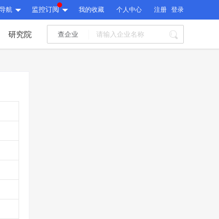
导航
监控订阅
我的收藏
个人中心
注册
登录
研究院
查企业
I标讯
标讯精选
>
智能订阅
>
I标讯
标讯精选
>
智能订阅
>
建设通大数据研究院
研究报告
>
文章
>
建设通大数据研究院
PI接口
>
市场经营AI云平台
>
研究报告
>
文章
>
PI接口
>
市场经营AI云平台
>
其他服务
会员服务
>
数据导出服务
>
其他服务
人脉服务
>
APP下载
>