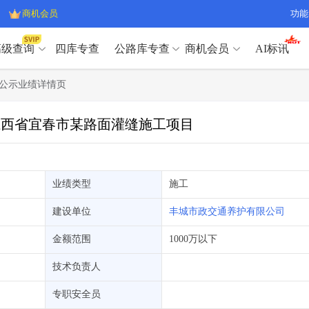
商机会员
功能
高级查询
四库专查
公路库专查
商机会员
AI标讯
高级查询（SVIP）
A
公示业绩详情页
开标记录
>
项目经理带业绩荣誉证书
>
高级查询（SVIP）
A
项目参数
>
项目经理投标记录
>
标江西省宜春市某路面灌缝施工项目
下浮率
>
技术负责人/专职安全员C证
>
开标记录
>
项目经理带业绩荣誉证书
>
查业主
>
项目分类筛选
>
项目参数
>
项目经理投标记录
>
宏观经济
>
建企舆情
>
下浮率
>
技术负责人/专职安全员C证
>
业绩类型
施工
政策规划
>
招投标规则
>
查业主
>
项目分类筛选
>
A
建设单位
丰城市政交通养护有限公司
宏观经济
>
建企舆情
>
政策规划
>
招投标规则
>
A
金额范围
1000万以下
商机会员
技术负责人
业主专查
>
项目商机
>
商机会员
拟建项目审批
>
专项债项目
>
专职安全员