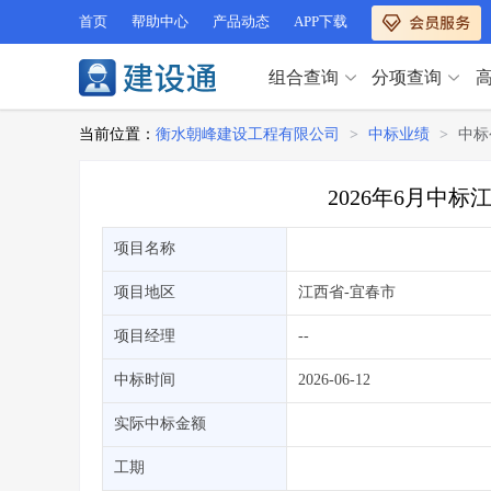
首页
帮助中心
产品动态
APP下载
组合查询
分项查询
分项查询（VIP）
当前位置：
衡水朝峰建设工程有限公司
>
中标业绩
>
中标
查企业
>
查业绩
>
分项查询（VIP）
查资质
>
查人员
>
2026年6月中
查荣誉
>
查诚信
>
查企业
>
查业绩
>
项目经理
>
信用评价
>
项目名称
查资质
>
查人员
>
招标信息
>
组合查询
>
查荣誉
>
查诚信
>
项目地区
江西省
-宜春市
项目经理
>
信用评价
>
项目经理
--
招标信息
>
组合查询
>
行业 / 地区专查
中标时间
2026-06-12
四库专查
>
公路库专查
>
行业 / 地区专查
实际中标金额
省库业绩查询
>
水利库专查
>
组合查询-广州
>
业绩专查-广州
>
四库专查
工期
>
公路库专查
>