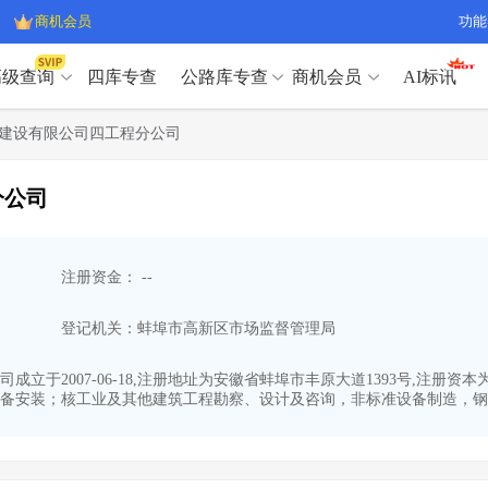
商机会员
功能
高级查询
四库专查
公路库专查
商机会员
AI标讯
高级查询（SVIP）
A
建设有限公司四工程分公司
开标记录
>
项目经理带业绩荣誉证书
>
高级查询（SVIP）
A
项目参数
>
项目经理投标记录
>
分公司
下浮率
>
技术负责人/专职安全员C证
>
开标记录
>
项目经理带业绩荣誉证书
>
查业主
>
项目分类筛选
>
项目参数
>
项目经理投标记录
>
宏观经济
>
建企舆情
>
注册资金： --
下浮率
>
技术负责人/专职安全员C证
>
政策规划
>
招投标规则
>
查业主
>
项目分类筛选
>
A
登记机关：蚌埠市高新区市场监督管理局
宏观经济
>
建企舆情
>
政策规划
>
招投标规则
>
A
商机会员
立于2007-06-18,注册地址为安徽省蚌埠市丰原大道1393号,注册资
备安装；核工业及其他建筑工程勘察、设计及咨询，非标准设备制造，钢筋
业主专查
>
项目商机
>
商机会员
拟建项目审批
>
专项债项目
>