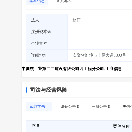
基本信息
备案地区
法人
赵伟
注册资本金
企业官网
--
详细地址
安徽省蚌埠市丰原大道1393号
中国核工业第二二建设有限公司四工程分公司-工商信息
司法与经营风险
裁判文书
1
法院公告
0
开庭公告
0
失信
序号
案件名称