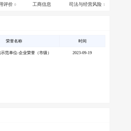
会员服务
>
数据导出服务
>
用评价
工商信息
司法与经营风险
0
1
人脉服务
>
APP下载
>
荣誉名称
时间
信示范单位-企业荣誉（市级）
2023-09-19