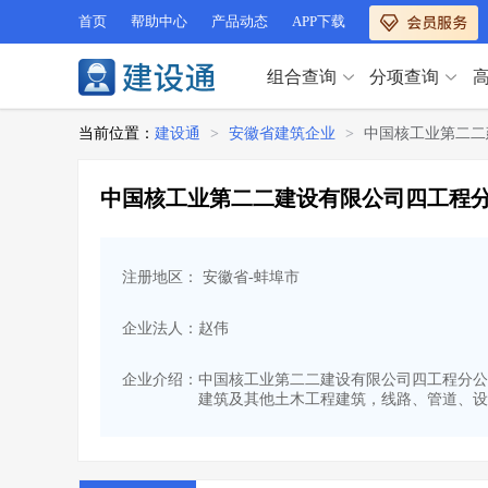
首页
帮助中心
产品动态
APP下载
组合查询
分项查询
分项查询（VIP）
当前位置：
建设通
>
安徽省建筑企业
>
中国核工业第二二
查企业
>
查业绩
>
分项查询（VIP）
查资质
>
查人员
>
中国核工业第二二建设有限公司四工程
查荣誉
>
查诚信
>
查企业
>
查业绩
>
项目经理
>
信用评价
>
查资质
>
查人员
>
招标信息
>
组合查询
>
注册地区： 安徽省-蚌埠市
查荣誉
>
查诚信
>
项目经理
>
信用评价
>
企业法人：赵伟
招标信息
>
组合查询
>
行业 / 地区专查
企业介绍：
中国核工业第二二建设有限公司四工程分公司成
建筑及其他土木工程建筑，线路、管道、设
四库专查
>
公路库专查
>
行业 / 地区专查
省库业绩查询
>
水利库专查
>
组合查询-广州
>
业绩专查-广州
>
四库专查
>
公路库专查
>