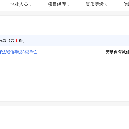
土地交易
>
省市重点项目
>
业主专查
>
项目商机
>
企业人员
项目经理
资质等级
信
0
0
0
拟建项目审批
>
专项债项目
>
土地交易
>
省市重点项目
>
信息（共
1
条）
障守法诚信等级A级单位
劳动保障诚