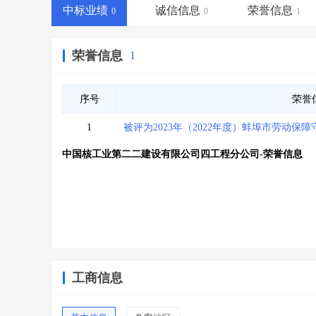
省库业绩查询
>
水利库专查
>
中标业绩
诚信信息
荣誉信息
0
0
1
组合查询-广州
>
业绩专查-广州
>
荣誉信息
1
序号
荣誉
1
被评为2023年（2022年度）蚌埠市劳动保
中国核工业第二二建设有限公司四工程分公司-荣誉信息
工商信息