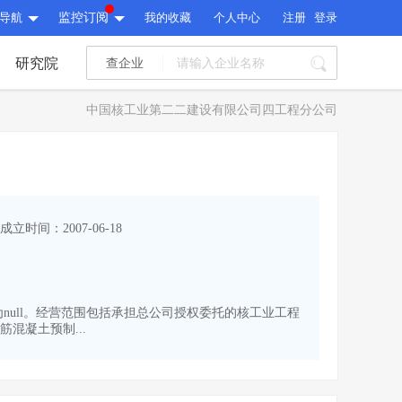
导航
监控订阅
我的收藏
个人中心
注册
登录
研究院
查企业
I标讯
中国核工业第二二建设有限公司四工程分公司
标讯精选
>
智能订阅
>
I标讯
标讯精选
>
智能订阅
>
建设通大数据研究院
成立时间：2007-06-18
研究报告
>
文章
>
建设通大数据研究院
PI接口
>
市场经营AI云平台
>
研究报告
>
文章
>
PI接口
>
市场经营AI云平台
>
本为null。经营范围包括承担总公司授权委托的核工业工程
其他服务
混凝土预制...
会员服务
>
数据导出服务
>
其他服务
人脉服务
>
APP下载
>