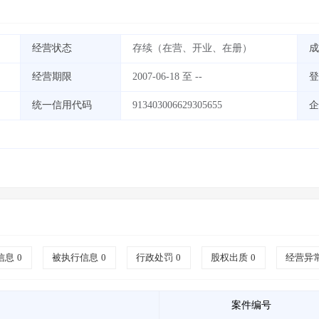
经营状态
存续（在营、开业、在册）
成
经营期限
2007-06-18 至 --
登
统一信用代码
913403006629305655
企
信息
0
被执行信息
0
行政处罚
0
股权出质
0
经营异
案件编号