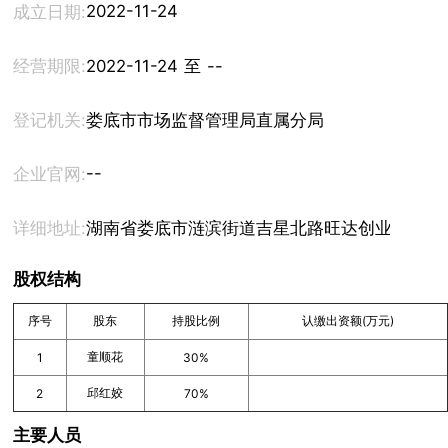
2022-11-24
成立日期:
经营期限:
2022-11-24 至 --
登记机关:
娄底市市场监督管理局直属分局
--
企业官网:
详细地址:
湖南省娄底市涟滨街道吉星北路旺达创业园31栋4
股权结构
序号
股东
持股比例
认缴出资额(万元)
童顺花
1
30%
邱红姣
2
70%
主要人员