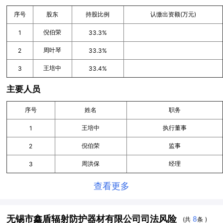
序号
股东
持股比例
认缴出资额(万元)
倪伯荣
1
33.3%
周叶琴
2
33.3%
王培中
3
33.4%
主要人员
序号
姓名
职务
王培中
执行董事
1
倪伯荣
监事
2
周洪保
经理
3
查看更多
无锡市鑫盾辐射防护器材有限公司司法风险
8
(共
条 )