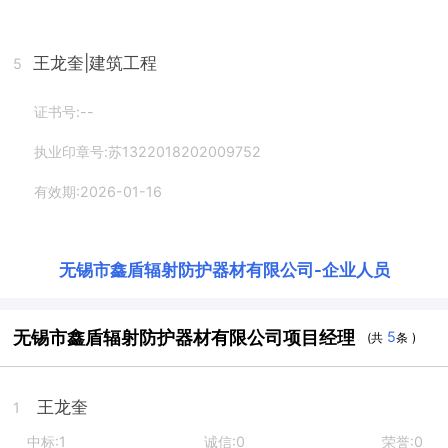
王龙奎
|建筑工程
5
证书号:--
执业印章号:苏1322018202009752
有效期:2026-01-16
无锡市鑫盾辐射防护器材有限公司
-
企业人员
无锡市鑫盾辐射防护器材有限公司项目经理
5
(共
条 )
王龙奎
1
中标:1
诚信:0
荣誉:0