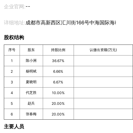
--
企业官网:
详细地址:
成都市高新西区汇川街166号中海国际海科大厦B座1
股权结构
序号
股东
持股比例
认缴出资额(万元)
陈小洲
1
36.67%
杨明斌
2
6.66%
夏晓明
3
6.67%
代芝胜
4
10.00%
赵兵
5
20.00%
张春梅
6
20.00%
主要人员