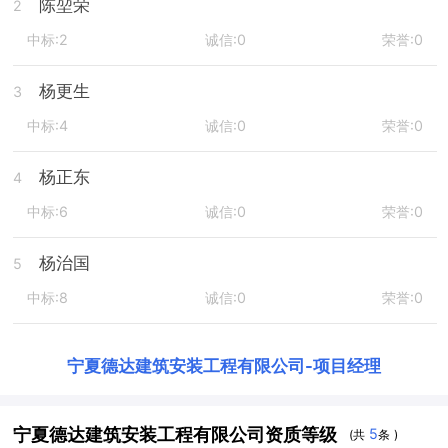
陈堃荣
2
中标:2
诚信:0
荣誉:0
杨更生
3
中标:4
诚信:0
荣誉:0
杨正东
4
中标:6
诚信:0
荣誉:0
杨治国
5
中标:8
诚信:0
荣誉:0
宁夏德达建筑安装工程有限公司
-
项目经理
宁夏德达建筑安装工程有限公司资质等级
5
(共
条 )