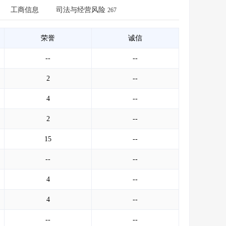
会员服务
>
数据导出服务
>
工商信息
司法与经营风险
267
人脉服务
>
APP下载
>
荣誉
诚信
--
--
2
--
4
--
2
--
15
--
--
--
4
--
4
--
--
--