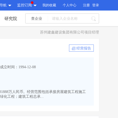
导航
监控订阅
我的收藏
个人中心
注册
登录
研究院
查企业
I标讯
苏州建鑫建设集团有限公司项目经理
标讯精选
>
智能订阅
>
I标讯
经营报告
标讯精选
>
智能订阅
>
建设通大数据研究院
成立时间：1994-12-08
研究报告
>
文章
>
建设通大数据研究院
PI接口
>
市场经营AI云平台
>
研究报告
>
文章
>
PI接口
>
市场经营AI云平台
>
本为31888万人民币。经营范围包括承接房屋建筑工程施工
其他服务
化工程；建筑工程总承...
会员服务
>
数据导出服务
>
其他服务
人脉服务
>
APP下载
>