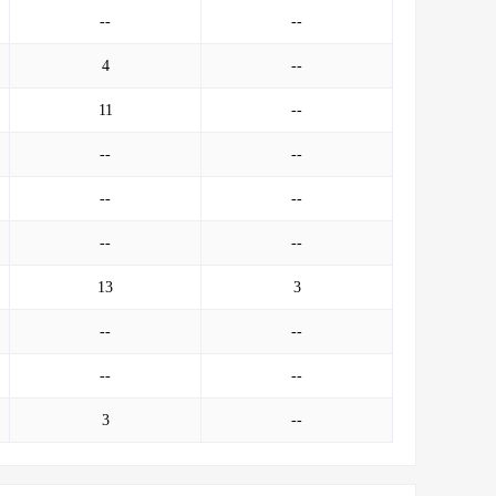
--
--
4
--
11
--
--
--
--
--
--
--
13
3
--
--
--
--
3
--