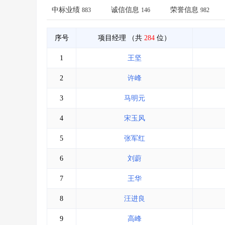
省库业绩查询
>
水利库专查
>
中标业绩
诚信信息
荣誉信息
883
146
982
组合查询-广州
>
业绩专查-广州
>
序号
项目经理
（共
284
位）
1
王坚
2
许峰
3
马明元
4
宋玉风
5
张军红
6
刘蔚
7
王华
8
汪进良
9
高峰