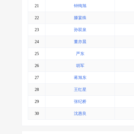
21
钟绚旭
22
滕宴殊
23
孙双泉
24
董亦晨
25
严东
26
胡军
27
蒋旭东
28
王红星
29
张纪桥
30
沈惠良