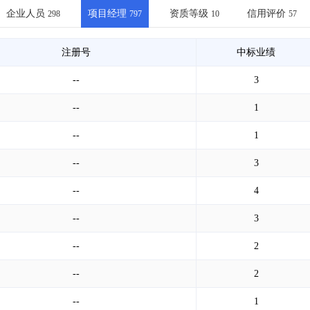
土地交易
>
省市重点项目
>
业主专查
>
项目商机
>
企业人员
项目经理
资质等级
信用评价
298
797
10
57
拟建项目审批
>
专项债项目
>
土地交易
>
省市重点项目
>
注册号
中标业绩
--
3
--
1
--
1
--
3
--
4
--
3
--
2
--
2
--
1