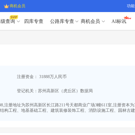
商机会员
功能
高级查询
四库专查
公路库专查
商机会员
AI标讯
高级查询（SVIP）
A
开标记录
>
项目经理带业绩荣誉证书
>
高级查询（SVIP）
A
项目参数
>
项目经理投标记录
>
下浮率
>
技术负责人/专职安全员C证
>
开标记录
>
项目经理带业绩荣誉证书
>
查业主
>
项目分类筛选
>
项目参数
>
项目经理投标记录
>
宏观经济
>
建企舆情
>
注册资金： 31888万人民币
下浮率
>
技术负责人/专职安全员C证
>
政策规划
>
招投标规则
>
查业主
>
项目分类筛选
>
A
登记机关：苏州高新区（虎丘区）数据局
宏观经济
>
建企舆情
>
政策规划
>
招投标规则
>
A
商机会员
-08,注册地址为苏州高新区长江路211号天都商业广场3幢611室,注册资
结构工程、地基基础工程、建筑装修装饰工程、消防设施工程、园林古建绿
业主专查
>
项目商机
>
商机会员
拟建项目审批
>
专项债项目
>