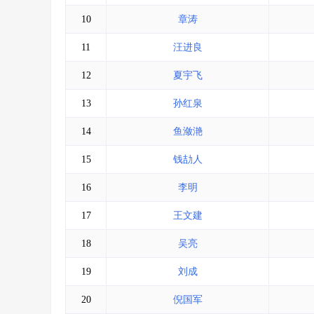
10
章涛
11
汪进良
12
夏宇飞
13
孙红泉
14
鱼潋滟
15
钱劼人
16
李明
17
王文建
18
吴亮
19
刘成
20
倪国军