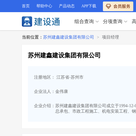
首页
帮助中心
产品动态
APP下载
组合查询
分项查询
分项查询（VIP）
当前位置：
苏州建鑫建设集团有限公司
>
项目经理
查企业
>
查业绩
>
分项查询（VIP）
查资质
>
查人员
>
苏州建鑫建设集团有限公司
查荣誉
>
查诚信
>
查企业
>
查业绩
>
项目经理
>
信用评价
>
查资质
>
查人员
>
招标信息
>
组合查询
>
注册地区： 江苏省-苏州市
查荣誉
>
查诚信
>
项目经理
>
信用评价
>
企业法人：金伟康
招标信息
>
组合查询
>
行业 / 地区专查
企业介绍：
苏州建鑫建设集团有限公司成立于1994-12
总承包、市政工程施工、机电安装工程、钢
四库专查
>
公路库专查
>
行业 / 地区专查
省库业绩查询
>
水利库专查
>
组合查询-广州
>
业绩专查-广州
>
四库专查
>
公路库专查
>