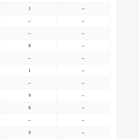
1
--
--
--
--
--
8
--
--
--
1
--
--
--
9
--
6
--
--
--
9
--