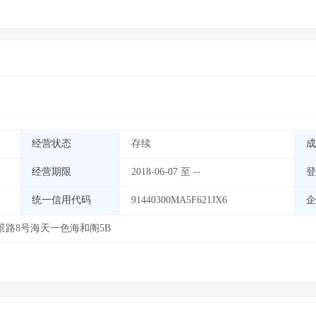
经营状态
存续
成
经营期限
2018-06-07 至 --
登
统一信用代码
91440300MA5F621JX6
企
路8号海天一色海和阁5B