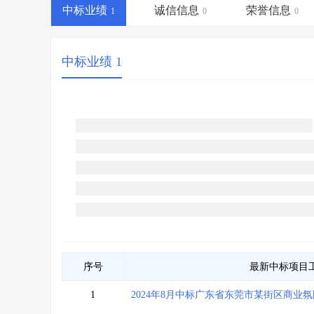
省库业绩查询
>
水利库专查
>
中标业绩
诚信信息
荣誉信息
1
0
0
组合查询-广州
>
业绩专查-广州
>
中标业绩 1
序号
最新中标项目
1
2024年8月中标广东省东莞市某街区商业