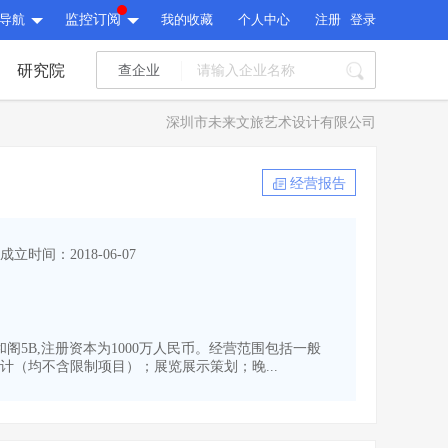
导航
监控订阅
我的收藏
个人中心
注册
登录
研究院
查企业
I标讯
深圳市未来文旅艺术设计有限公司
标讯精选
>
智能订阅
>
I标讯
经营报告
标讯精选
>
智能订阅
>
建设通大数据研究院
成立时间：2018-06-07
研究报告
>
文章
>
建设通大数据研究院
PI接口
>
市场经营AI云平台
>
研究报告
>
文章
>
PI接口
>
市场经营AI云平台
>
和阁5B,注册资本为1000万人民币。经营范围包括一般
其他服务
（均不含限制项目）；展览展示策划；晚...
会员服务
>
数据导出服务
>
其他服务
人脉服务
>
APP下载
>