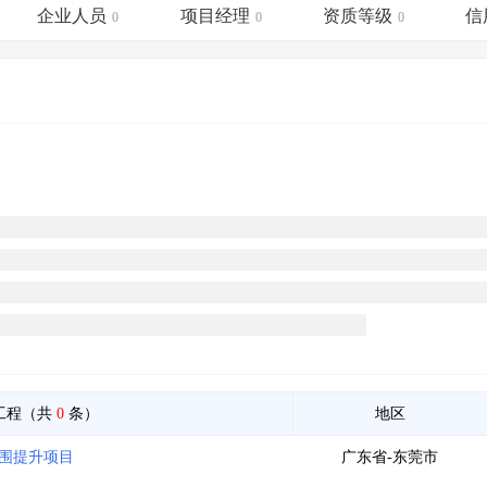
土地交易
>
省市重点项目
>
业主专查
>
项目商机
>
企业人员
项目经理
资质等级
信
0
0
0
拟建项目审批
>
专项债项目
>
土地交易
>
省市重点项目
>
工程（共
0
条）
地区
氛围提升项目
广东省-东莞市