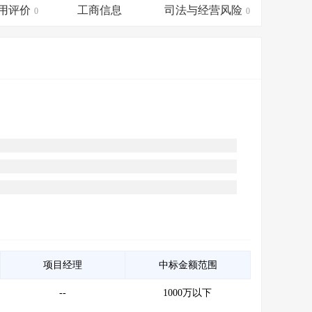
会员服务
>
数据导出服务
>
用评价
工商信息
司法与经营风险
0
0
人脉服务
>
APP下载
>
项目经理
中标金额范围
--
1000万以下