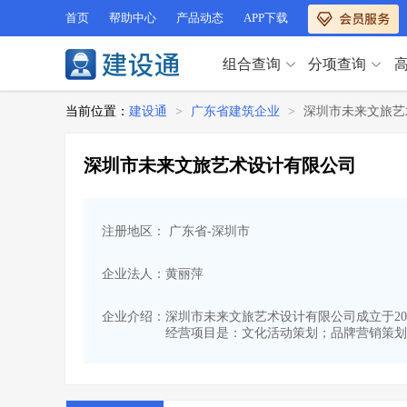
首页
帮助中心
产品动态
APP下载
组合查询
分项查询
分项查询（VIP）
当前位置：
建设通
>
广东省建筑企业
>
深圳市未来文旅艺
查企业
>
查业绩
>
分项查询（VIP）
查资质
>
查人员
>
深圳市未来文旅艺术设计有限公司
查荣誉
>
查诚信
>
查企业
>
查业绩
>
项目经理
>
信用评价
>
查资质
>
查人员
>
招标信息
>
组合查询
>
注册地区： 广东省-深圳市
查荣誉
>
查诚信
>
项目经理
>
信用评价
>
企业法人：黄丽萍
招标信息
>
组合查询
>
行业 / 地区专查
企业介绍：
深圳市未来文旅艺术设计有限公司成立于201
经营项目是：文化活动策划；品牌营销策划
四库专查
>
公路库专查
>
行业 / 地区专查
省库业绩查询
>
水利库专查
>
组合查询-广州
>
业绩专查-广州
>
四库专查
>
公路库专查
>