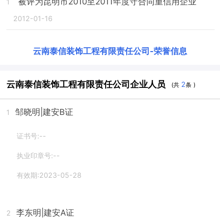
被评为昆明市2010至2011年度守合同重信用企业
1
2012-01-16
云南泰信装饰工程有限责任公司
-
荣誉信息
云南泰信装饰工程有限责任公司企业人员
2
(共
条 )
邹晓明
|建安B证
1
证书号:--
执业印章号:--
有效期:2023-05-28
李东明
|建安A证
2