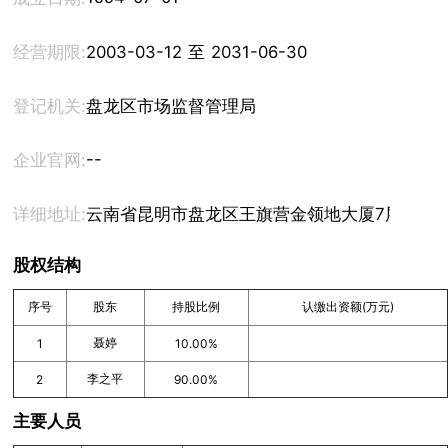
经营期限:
2003-03-12 至 2031-06-30
登记机关:
盘龙区市场监督管理局
--
企业官网:
详细地址:
云南省昆明市盘龙区王旗营金领地大厦7层办公1
股权结构
序号
股东
持股比例
认缴出资额(万元)
聂婷
1
10.00%
李之平
2
90.00%
主要人员