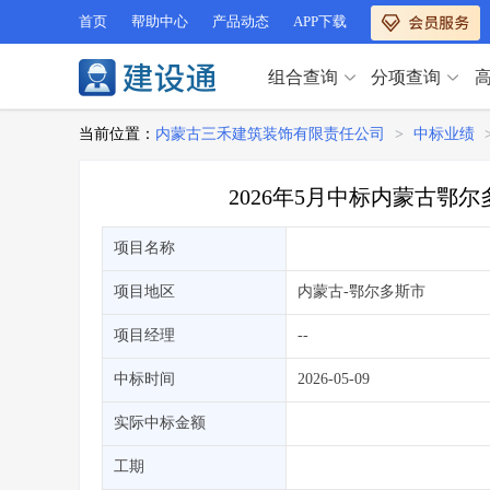
首页
帮助中心
产品动态
APP下载
组合查询
分项查询
分项查询（VIP）
当前位置：
内蒙古三禾建筑装饰有限责任公司
>
中标业绩
查企业
>
查业绩
>
分项查询（VIP）
查资质
>
查人员
>
2026年5月中标内蒙古
查荣誉
>
查诚信
>
查企业
>
查业绩
>
项目经理
>
信用评价
>
项目名称
查资质
>
查人员
>
招标信息
>
组合查询
>
查荣誉
>
查诚信
>
项目地区
内蒙古
-鄂尔多斯市
项目经理
>
信用评价
>
项目经理
--
招标信息
>
组合查询
>
行业 / 地区专查
中标时间
2026-05-09
四库专查
>
公路库专查
>
行业 / 地区专查
实际中标金额
省库业绩查询
>
水利库专查
>
组合查询-广州
>
业绩专查-广州
>
四库专查
工期
>
公路库专查
>