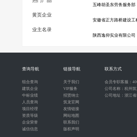
热门产品
黄页企业
业主名录
陕西逸仰实业有限公司
查询导航
链接导航
联系方式
组合查询
关于我们
会员专职客服：400-
建筑企业
VIP服务
公司名称：杭州筑
中标业绩
招贤纳士
公司地址：浙江省杭
人员查询
筑龙官网
项目经理
友情链接
资质等级
网站地图
企业荣誉
联系我们
诚信信息
版权声明