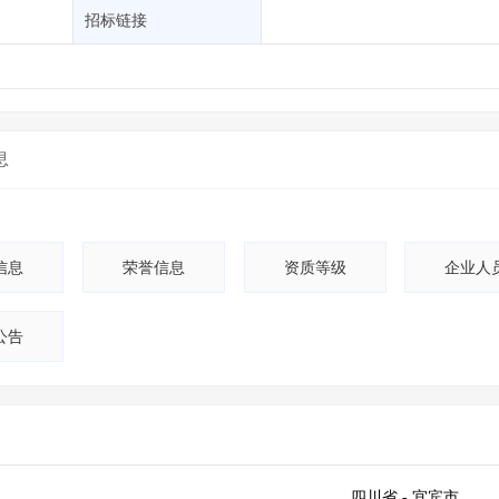
土地交易
>
省市重点项目
>
业主专查
>
项目商机
>
招标链接
拟建项目审批
>
专项债项目
>
土地交易
>
省市重点项目
>
息
信息
荣誉信息
资质等级
企业人
公告
四川省
- 宜宾市