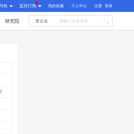
导航
监控订阅
我的收藏
个人中心
注册
登录
研究院
查企业
I标讯
标讯精选
>
智能订阅
>
I标讯
标讯精选
>
智能订阅
>
建设通大数据研究院
研究报告
>
文章
>
建设通大数据研究院
PI接口
>
市场经营AI云平台
>
司
研究报告
>
文章
>
PI接口
>
市场经营AI云平台
>
其他服务
会员服务
>
数据导出服务
>
其他服务
人脉服务
>
APP下载
>