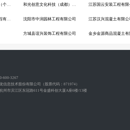
五峰胡圣东劳务服务部（个体工商户）
和光创意文化科技（成都）有限公司
江苏国云安装工程有限
安徽省正方路桥建设工程有限公司
沈阳市中润园林工程有限公司
江苏汉兴混凝土有限公
方城县谊兴装饰工程有限公司
金乡金源商品混凝土有
600-3267
龙信息技术股份有限公司（股票代码：871974）
州市滨江区东冠路611号金盛科创大厦A座6楼/13楼