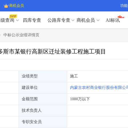
商机会员
功能
高级查询
四库专查
公路库专查
商机会员
AI标讯
高级查询（SVIP）
A
>
中标公示业绩详情页
开标记录
>
项目经理带业绩荣誉证书
>
高级查询（SVIP）
A
项目参数
>
项目经理投标记录
>
鄂尔多斯市某银行高新区迁址装修工程施工项目
下浮率
>
技术负责人/专职安全员C证
>
开标记录
>
项目经理带业绩荣誉证书
>
查业主
>
项目分类筛选
>
项目参数
>
项目经理投标记录
>
宏观经济
>
建企舆情
>
下浮率
>
技术负责人/专职安全员C证
>
业绩类型
施工
政策规划
>
招投标规则
>
查业主
>
项目分类筛选
>
A
建设单位
内蒙古农村商业银行股份有限公
宏观经济
>
建企舆情
>
政策规划
>
招投标规则
>
A
金额范围
1000万以下
商机会员
技术负责人
业主专查
>
项目商机
>
商机会员
拟建项目审批
>
专项债项目
>
专职安全员