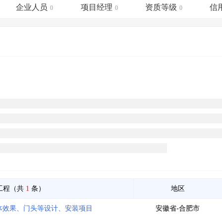
土地交易
>
省市重点项目
>
业主专查
>
项目商机
>
企业人员
项目经理
资质等级
信
0
0
0
拟建项目审批
>
专项债项目
>
土地交易
>
省市重点项目
>
工程（共
1
条）
地区
体效果、门头等设计、安装项目
安徽省-合肥市