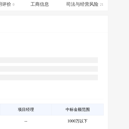
会员服务
>
数据导出服务
>
用评价
工商信息
司法与经营风险
0
21
人脉服务
>
APP下载
>
项目经理
中标金额范围
--
1000万以下