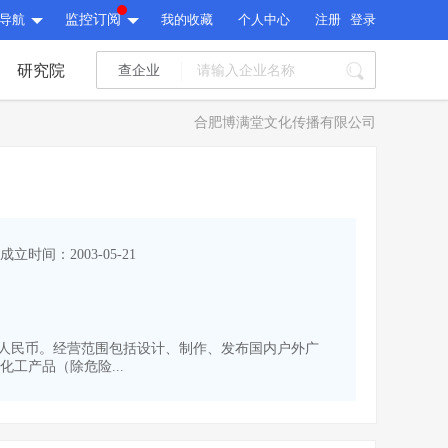
导航
监控订阅
我的收藏
个人中心
注册
登录
研究院
查企业
I标讯
合肥博满堂文化传播有限公司
标讯精选
>
智能订阅
>
I标讯
标讯精选
>
智能订阅
>
建设通大数据研究院
成立时间：2003-05-21
研究报告
>
文章
>
建设通大数据研究院
PI接口
>
市场经营AI云平台
>
研究报告
>
文章
>
PI接口
>
市场经营AI云平台
>
00万人民币。经营范围包括设计、制作、发布国内户外广
其他服务
工产品（除危险...
会员服务
>
数据导出服务
>
其他服务
人脉服务
>
APP下载
>