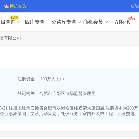
商机会员
功能
高级查询
四库专查
公路库专查
商机会员
AI标讯
高级查询（SVIP）
A
播有限公司
开标记录
>
项目经理带业绩荣誉证书
>
高级查询（SVIP）
A
项目参数
>
项目经理投标记录
>
下浮率
>
技术负责人/专职安全员C证
>
开标记录
>
项目经理带业绩荣誉证书
>
查业主
>
项目分类筛选
>
项目参数
>
项目经理投标记录
>
宏观经济
>
建企舆情
>
注册资金： 200万人民币
下浮率
>
技术负责人/专职安全员C证
>
政策规划
>
招投标规则
>
查业主
>
项目分类筛选
>
A
登记机关：合肥市庐阳区市场监督管理局
宏观经济
>
建企舆情
>
政策规划
>
招投标规则
>
A
商机会员
05-21,注册地址为安徽省合肥市双岗恢复楼双荣大厦四层,注册资本为2
企业形象策划，文艺活动策划，礼仪服务；室内外装饰工程；五金交电、化
业主专查
>
项目商机
>
商机会员
拟建项目审批
>
专项债项目
>