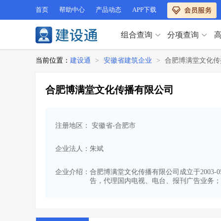
首页
帮助中心
产品动态
APP下载
组合查询
分项查询
分项查询（VIP）
当前位置：
建设通
>
安徽省建筑企业
>
合肥博满堂文化传
查企业
>
查业绩
>
分项查询（VIP）
查资质
>
查人员
>
合肥博满堂文化传播有限公司
查荣誉
>
查诚信
>
查企业
>
查业绩
>
项目经理
>
信用评价
>
查资质
>
查人员
>
招标信息
>
组合查询
>
注册地区： 安徽省-合肥市
查荣誉
>
查诚信
>
项目经理
>
信用评价
>
企业法人：朱斌
招标信息
>
组合查询
>
行业 / 地区专查
企业介绍：
合肥博满堂文化传播有限公司成立于2003-
告，代理国内电视、电台、报刊广告业务；
四库专查
>
公路库专查
>
行业 / 地区专查
省库业绩查询
>
水利库专查
>
组合查询-广州
>
业绩专查-广州
>
四库专查
>
公路库专查
>