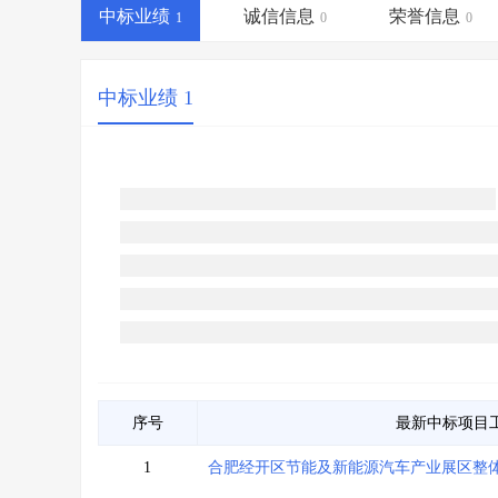
省库业绩查询
>
水利库专查
>
中标业绩
诚信信息
荣誉信息
1
0
0
组合查询-广州
>
业绩专查-广州
>
中标业绩 1
序号
最新中标项目
1
合肥经开区节能及新能源汽车产业展区整