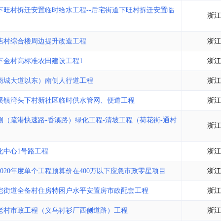
土地交易
>
省市重点项目
>
业主专查
>
项目商机
>
旺村拆迁安置临时给水工程--后宅街道下旺村拆迁安置临
浙江
拟建项目审批
>
专项债项目
>
土地交易
>
省市重点项目
>
店村综合楼周边提升改造工程
浙江
下金村高标准农田建设工程1
浙江
商城大道以东）南侧人行道工程
浙江
溪镇湾头下村新社区临时供水管网、便道工程
浙江
（疏港快速路-香溪路）绿化工程-清坡工程（荷花街-通村
浙江
化中心1号路工程
浙江
20年度单个工程预算价在400万以下应急市政零星项目
浙江
宅街道全备村住房特困户水平安置房市政配套工程
浙江
老村市政工程（义乌衬衫厂西侧道路）工程
浙江