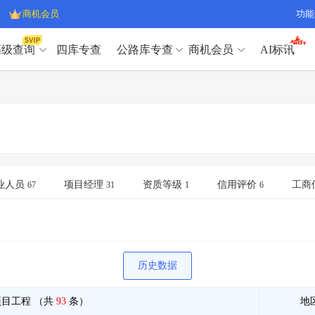
商机会员
功能
高级查询
四库专查
公路库专查
商机会员
AI标讯
高级查询（SVIP）
A
开标记录
>
项目经理带业绩荣誉证书
>
高级查询（SVIP）
A
项目参数
>
项目经理投标记录
>
下浮率
>
技术负责人/专职安全员C证
>
开标记录
>
项目经理带业绩荣誉证书
>
查业主
>
项目分类筛选
>
项目参数
>
项目经理投标记录
>
宏观经济
>
建企舆情
>
下浮率
>
技术负责人/专职安全员C证
>
业人员
项目经理
资质等级
信用评价
工商
67
31
1
6
政策规划
>
招投标规则
>
查业主
>
项目分类筛选
>
A
宏观经济
>
建企舆情
>
政策规划
>
招投标规则
>
A
商机会员
历史数据
业主专查
>
项目商机
>
商机会员
拟建项目审批
>
专项债项目
>
项目工程
（共
93
条）
地