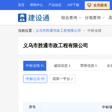
首页
帮助中心
产品动态
APP下载
组合查询
分项查询
分项查询（VIP）
当前位置：
义乌市胜通市政工程有限公司
>
中标业绩
查企业
>
查业绩
>
分项查询（VIP）
查资质
>
查人员
>
义乌市胜通市政工程有限公司
查荣誉
>
查诚信
>
查企业
>
查业绩
>
项目经理
>
信用评价
>
查资质
>
查人员
>
招标信息
>
组合查询
>
查荣誉
>
查诚信
>
中标业绩
诚信信息
荣誉信息
企
95
4
0
项目经理
>
信用评价
>
招标信息
>
组合查询
>
中标公示
93
四库一平台
2
行业 / 地区专查
四库专查
>
公路库专查
>
行业 / 地区专查
省库业绩查询
>
水利库专查
>
组合查询-广州
>
业绩专查-广州
>
四库专查
>
公路库专查
>
序号
中标