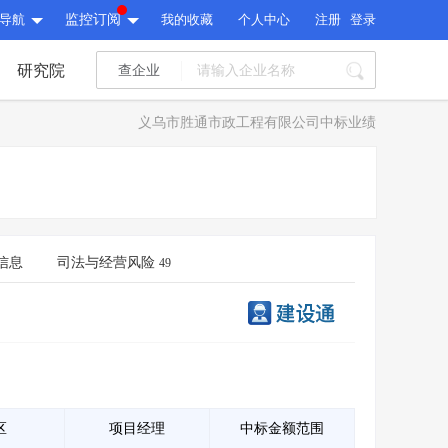
导航
监控订阅
我的收藏
个人中心
注册
登录
研究院
查企业
I标讯
义乌市胜通市政工程有限公司中标业绩
标讯精选
>
智能订阅
>
I标讯
标讯精选
>
智能订阅
>
建设通大数据研究院
研究报告
>
文章
>
信息
司法与经营风险
49
建设通大数据研究院
PI接口
>
市场经营AI云平台
>
研究报告
>
文章
>
PI接口
>
市场经营AI云平台
>
其他服务
会员服务
>
数据导出服务
>
其他服务
人脉服务
>
APP下载
>
区
项目经理
中标金额范围