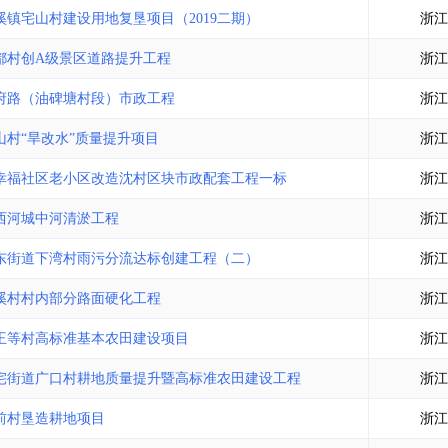
镇宅山村建设用地复垦项目（2019二期）
浙江
都村创A级景区道路提升工程
浙江
府路（油碑塘村段）市政工程
浙江
村“旱改水”质量提升项目
浙江
幸福社区老小区改造沈村区块市政配套工程一标
浙江
西河城中河清淤工程
浙江
东街道下湾村雨污分流达标创建工程（二）
浙江
溪村村内部分路面硬化工程
浙江
王等村高标准基本农田建设项目
浙江
宅街道广口村耕地质量提升暨高标准农田建设工程
浙江
前村垦造耕地项目
浙江