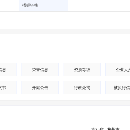
土地交易
>
省市重点项目
>
业主专查
>
项目商机
>
招标链接
拟建项目审批
>
专项债项目
>
土地交易
>
省市重点项目
>
信息
荣誉信息
资质等级
企业人
文书
开庭公告
行政处罚
被执行
浙江省
- 杭州市