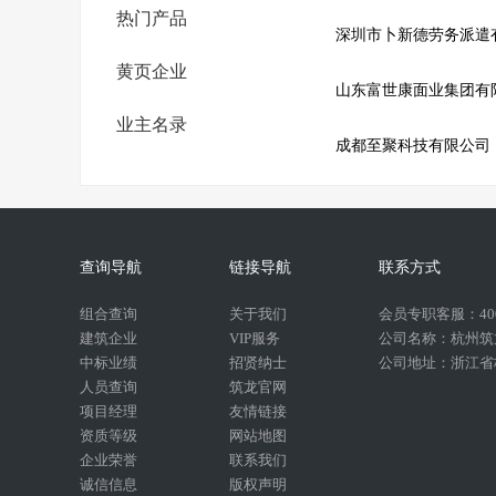
热门产品
黄页企业
山东富世康面业集团有
业主名录
成都至聚科技有限公司
查询导航
链接导航
联系方式
组合查询
关于我们
会员专职客服：400-
建筑企业
VIP服务
公司名称：杭州筑
中标业绩
招贤纳士
公司地址：浙江省杭
人员查询
筑龙官网
项目经理
友情链接
资质等级
网站地图
企业荣誉
联系我们
诚信信息
版权声明