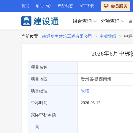
首页
帮助中心
产品动态
APP下载
组合查询
分项查询
分项查询（VIP）
当前位置：
南通华生建筑工程有限公司
>
中标业绩
>
中标
查企业
>
查业绩
>
分项查询（VIP）
查资质
>
查人员
>
2026年6月
查荣誉
>
查诚信
>
查企业
>
查业绩
>
项目经理
>
信用评价
>
项目名称
查资质
>
查人员
>
招标信息
>
组合查询
>
查荣誉
>
查诚信
>
项目地区
贵州省
-黔西南州
项目经理
>
信用评价
>
项目经理
朱培
招标信息
>
组合查询
>
行业 / 地区专查
中标时间
2026-06-12
四库专查
>
公路库专查
>
行业 / 地区专查
实际中标金额
省库业绩查询
>
水利库专查
>
组合查询-广州
>
业绩专查-广州
>
四库专查
工期
>
公路库专查
>