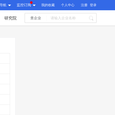
导航
监控订阅
我的收藏
个人中心
注册
登录
研究院
查企业
I标讯
标讯精选
>
智能订阅
>
I标讯
标讯精选
>
智能订阅
>
建设通大数据研究院
研究报告
>
文章
>
建设通大数据研究院
PI接口
>
市场经营AI云平台
>
研究报告
>
文章
>
PI接口
>
市场经营AI云平台
>
其他服务
会员服务
>
数据导出服务
>
其他服务
人脉服务
>
APP下载
>