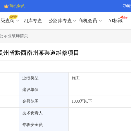
商机会员
功能
高级查询
四库专查
公路库专查
商机会员
AI标讯
高级查询（SVIP）
A
公示业绩详情页
开标记录
>
项目经理带业绩荣誉证书
>
高级查询（SVIP）
A
项目参数
>
项目经理投标记录
>
中标贵州省黔西南州某渠道维修项目
下浮率
>
技术负责人/专职安全员C证
>
开标记录
>
项目经理带业绩荣誉证书
>
查业主
>
项目分类筛选
>
项目参数
>
项目经理投标记录
>
宏观经济
>
建企舆情
>
下浮率
>
技术负责人/专职安全员C证
>
业绩类型
施工
政策规划
>
招投标规则
>
查业主
>
项目分类筛选
>
A
建设单位
--
宏观经济
>
建企舆情
>
政策规划
>
招投标规则
>
A
金额范围
1000万以下
商机会员
技术负责人
业主专查
>
项目商机
>
商机会员
拟建项目审批
>
专项债项目
>
专职安全员