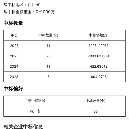
常中标地区：四川省
常中标金额范围：0~1000万
中标数量
年份
中标数量(个)
中标总额(万)
2026
11
1296.112977
2025
28
7883.637994
2024
11
422.63018
2023
5
904.0716
中标偏好
主要中标区域
中标数量(个)
四川省
55
相关企业中标信息