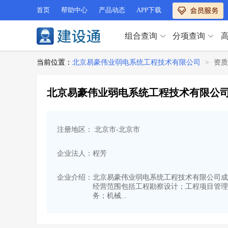
首页
帮助中心
产品动态
APP下载
组合查询
分项查询
分项查询（VIP）
当前位置：
北京易豪伟业弱电系统工程技术有限公司
>
资质
查企业
>
查业绩
>
分项查询（VIP）
查资质
>
查人员
>
北京易豪伟业弱电系统工程技术有限公
查荣誉
>
查诚信
>
查企业
>
查业绩
>
项目经理
>
信用评价
>
查资质
>
查人员
>
招标信息
>
组合查询
>
注册地区： 北京市-北京市
查荣誉
>
查诚信
>
项目经理
>
信用评价
>
企业法人：程芳
招标信息
>
组合查询
>
行业 / 地区专查
企业介绍：
北京易豪伟业弱电系统工程技术有限公司成立于20
经营范围包括工程勘察设计；工程项目管理
四库专查
>
公路库专查
>
行业 / 地区专查
务；机械...
省库业绩查询
>
水利库专查
>
组合查询-广州
>
业绩专查-广州
>
四库专查
>
公路库专查
>