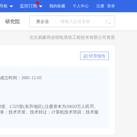
导航
监控订阅
我的收藏
个人中心
注册
登录
研究院
查企业
I标讯
北京易豪伟业弱电系统工程技术有限公司资质
标讯精选
>
智能订阅
>
I标讯
经营报告
标讯精选
>
智能订阅
>
建设通大数据研究院
成立时间：2001-12-03
研究报告
>
文章
>
建设通大数据研究院
PI接口
>
市场经营AI云平台
>
研究报告
>
文章
>
PI接口
>
市场经营AI云平台
>
、C325室(东升地区),注册资本为10020万人民币。
其他服务
务；技术开发、技术转让；计算机技术培训；技术服
会员服务
>
数据导出服务
>
其他服务
人脉服务
>
APP下载
>