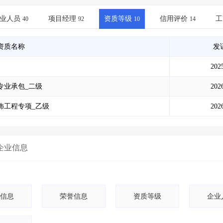
土地交易
>
省市重点项目
>
业主专查
>
项目商机
>
拟建项目审批
>
专项债项目
>
业人员
项目经理
资质等级
信用评价
工
40
92
10
14
土地交易
>
省市重点项目
>
资质名称
发
202
专业承包_二级
202
饰工程专项_乙级
202
企业信息
信息
荣誉信息
资质等级
企业