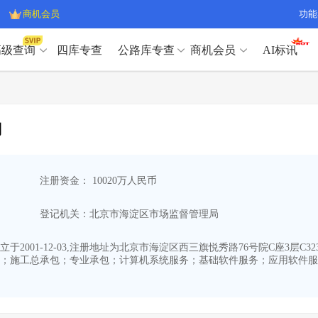
商机会员
功能
高级查询
四库专查
公路库专查
商机会员
AI标讯
高级查询（SVIP）
A
开标记录
>
项目经理带业绩荣誉证书
>
高级查询（SVIP）
A
项目参数
>
项目经理投标记录
>
司
下浮率
>
技术负责人/专职安全员C证
>
开标记录
>
项目经理带业绩荣誉证书
>
查业主
>
项目分类筛选
>
项目参数
>
项目经理投标记录
>
宏观经济
>
建企舆情
>
注册资金： 10020万人民币
下浮率
>
技术负责人/专职安全员C证
>
政策规划
>
招投标规则
>
查业主
>
项目分类筛选
>
A
登记机关：北京市海淀区市场监督管理局
宏观经济
>
建企舆情
>
政策规划
>
招投标规则
>
A
商机会员
01-12-03,注册地址为北京市海淀区西三旗悦秀路76号院C座3层C323室
；施工总承包；专业承包；计算机系统服务；基础软件服务；应用软件服
业主专查
>
项目商机
>
商机会员
拟建项目审批
>
专项债项目
>