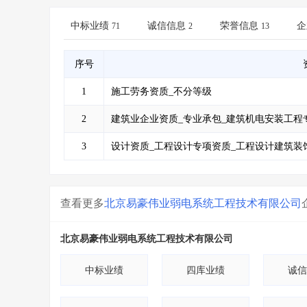
省库业绩查询
>
水利库专查
>
组合查询-广州
>
业绩专查-广州
>
中标业绩
诚信信息
荣誉信息
企
71
2
13
序号
1
施工劳务资质_不分等级
2
建筑业企业资质_专业承包_建筑机电安装工程
3
设计资质_工程设计专项资质_工程设计建筑装
查看更多
北京易豪伟业弱电系统工程技术有限公司
北京易豪伟业弱电系统工程技术有限公司
中标业绩
四库业绩
诚信