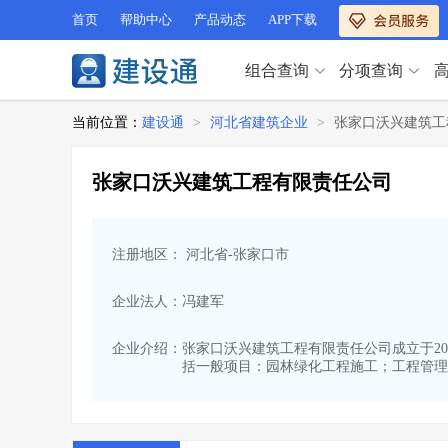
首页
帮助中心
产品动态
APP下载
组合查询
分项查询
分项查询（VIP）
当前位置：
建设通
>
河北省建筑企业
>
张家口沃兴建筑工
查企业
>
查业绩
>
分项查询（VIP）
查资质
>
查人员
>
张家口沃兴建筑工程有限责任公司
查荣誉
>
查诚信
>
查企业
>
查业绩
>
项目经理
>
信用评价
>
查资质
>
查人员
>
招标信息
>
组合查询
>
注册地区： 河北省-张家口市
查荣誉
>
查诚信
>
项目经理
>
信用评价
>
企业法人：冯建军
招标信息
>
组合查询
>
行业 / 地区专查
企业介绍：
张家口沃兴建筑工程有限责任公司成立于2022
括一般项目：园林绿化工程施工；工程管理
四库专查
>
公路库专查
>
行业 / 地区专查
省库业绩查询
>
水利库专查
>
组合查询-广州
>
业绩专查-广州
>
四库专查
>
公路库专查
>