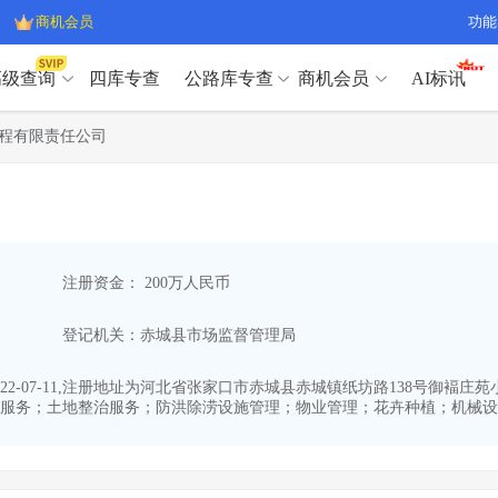
商机会员
功能
高级查询
四库专查
公路库专查
商机会员
AI标讯
高级查询（SVIP）
A
程有限责任公司
开标记录
>
项目经理带业绩荣誉证书
>
高级查询（SVIP）
A
项目参数
>
项目经理投标记录
>
下浮率
>
技术负责人/专职安全员C证
>
开标记录
>
项目经理带业绩荣誉证书
>
查业主
>
项目分类筛选
>
项目参数
>
项目经理投标记录
>
宏观经济
>
建企舆情
>
注册资金： 200万人民币
下浮率
>
技术负责人/专职安全员C证
>
政策规划
>
招投标规则
>
查业主
>
项目分类筛选
>
A
登记机关：赤城县市场监督管理局
宏观经济
>
建企舆情
>
政策规划
>
招投标规则
>
A
商机会员
-07-11,注册地址为河北省张家口市赤城县赤城镇纸坊路138号御褔庄苑小
服务；土地整治服务；防洪除涝设施管理；物业管理；花卉种植；机械设备
业主专查
>
项目商机
>
商机会员
拟建项目审批
>
专项债项目
>