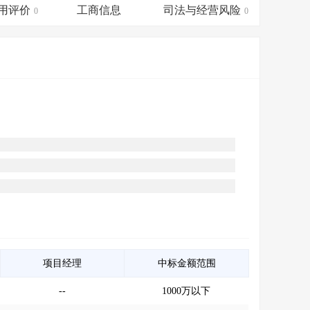
会员服务
>
数据导出服务
>
用评价
工商信息
司法与经营风险
0
0
人脉服务
>
APP下载
>
项目经理
中标金额范围
--
1000万以下