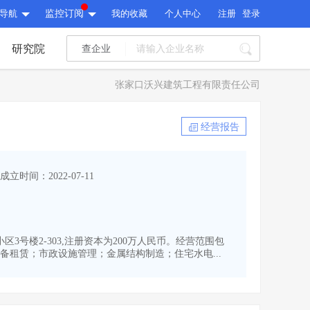
导航
监控订阅
我的收藏
个人中心
注册
登录
研究院
查企业
I标讯
张家口沃兴建筑工程有限责任公司
标讯精选
>
智能订阅
>
I标讯
经营报告
标讯精选
>
智能订阅
>
建设通大数据研究院
成立时间：2022-07-11
研究报告
>
文章
>
建设通大数据研究院
PI接口
>
市场经营AI云平台
>
研究报告
>
文章
>
PI接口
>
市场经营AI云平台
>
区3号楼2-303,注册资本为200万人民币。经营范围包
其他服务
租赁；市政设施管理；金属结构制造；住宅水电...
会员服务
>
数据导出服务
>
其他服务
人脉服务
>
APP下载
>