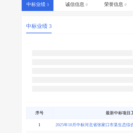
省库业绩查询
>
水利库专查
>
中标业绩
诚信信息
荣誉信息
3
0
0
组合查询-广州
>
业绩专查-广州
>
中标业绩 3
序号
最新中标项目
1
2025年10月中标河北省张家口市某生态