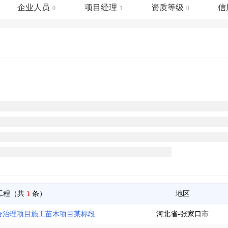
土地交易
>
省市重点项目
>
业主专查
>
项目商机
>
企业人员
项目经理
资质等级
信
0
1
0
拟建项目审批
>
专项债项目
>
土地交易
>
省市重点项目
>
工程（共
1
条）
地区
综合治理项目施工苗木项目某标段
河北省-张家口市