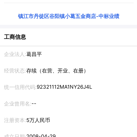
镇江市丹徒区谷阳镇小葛五金商店
-
中标业绩
工商信息
企业法人:
葛昌平
经营状态:
存续（在营、开业、在册）
92321112MA1NY26J4L
统一信用代码:
--
企业曾用名:
注册资本:
5万人民币
2008-04-29
成立日期: