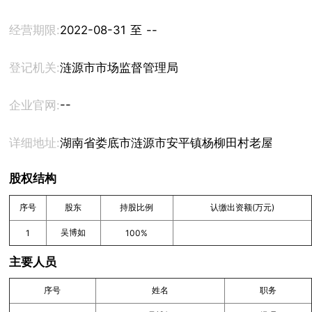
经营期限:
2022-08-31 至 --
登记机关:
涟源市市场监督管理局
--
企业官网:
详细地址:
湖南省娄底市涟源市安平镇杨柳田村老屋组吴博
股权结构
序号
股东
持股比例
认缴出资额(万元)
吴博如
1
100%
主要人员
序号
姓名
职务