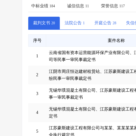
省库业绩查询
>
水利库专查
>
中标业绩
诚信信息
荣誉信息
184
11
117
组合查询-广州
>
业绩专查-广州
>
裁判文书
法院公告
开庭公告
失信
20
1
28
序号
案件名称
云南省国有资本运营能源环保产业有限公司、
1
司等民事一审民事裁定书
江阴市周庄恒达建材租赁站、江苏豪斯建设工
2
纷民事一审民事裁定书
无锡华璞混凝土有限公司、江苏豪斯建设工程
3
事一审民事裁定书
无锡华璞混凝土有限公司、江苏豪斯建设工程
4
定书
江苏豪斯建设工程有限公司与某某、某某某某
5
全执行裁定书