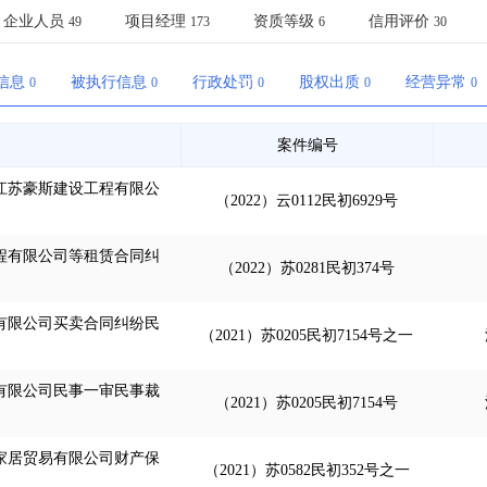
土地交易
>
省市重点项目
>
业主专查
>
项目商机
>
企业人员
项目经理
资质等级
信用评价
49
173
6
30
拟建项目审批
>
专项债项目
>
土地交易
>
省市重点项目
>
信息
被执行信息
行政处罚
股权出质
经营异常
0
0
0
0
0
案件编号
江苏豪斯建设工程有限公
（2022）云0112民初6929号
程有限公司等租赁合同纠
（2022）苏0281民初374号
有限公司买卖合同纠纷民
（2021）苏0205民初7154号之一
有限公司民事一审民事裁
（2021）苏0205民初7154号
家居贸易有限公司财产保
（2021）苏0582民初352号之一