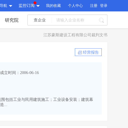
导航
监控订阅
我的收藏
个人中心
注册
登录
研究院
查企业
I标讯
江苏豪斯建设工程有限公司裁判文书
标讯精选
>
智能订阅
>
I标讯
经营报告
标讯精选
>
智能订阅
>
建设通大数据研究院
成立时间：2006-06-16
研究报告
>
文章
>
建设通大数据研究院
PI接口
>
市场经营AI云平台
>
研究报告
>
文章
>
PI接口
>
市场经营AI云平台
>
。经营范围包括工业与民用建筑施工；工业设备安装；建筑幕
其他服务
..
会员服务
>
数据导出服务
>
其他服务
人脉服务
>
APP下载
>