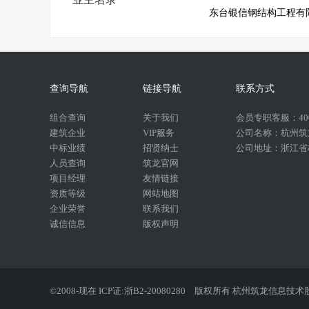
东台银信钢结构工程有
查询导航
链接导航
联系方式
组合查询
关于我们
会员专职客服：400-
建筑企业
VIP服务
公司名称：杭州筑
中标业绩
招贤纳士
公司地址：浙江省杭
人员查询
筑龙官网
项目经理
友情链接
资质等级
网站地图
企业荣誉
联系我们
诚信信息
版权声明
©2008-现在 ICP证:浙B2-20080280
版权所有 杭州筑龙信息技术