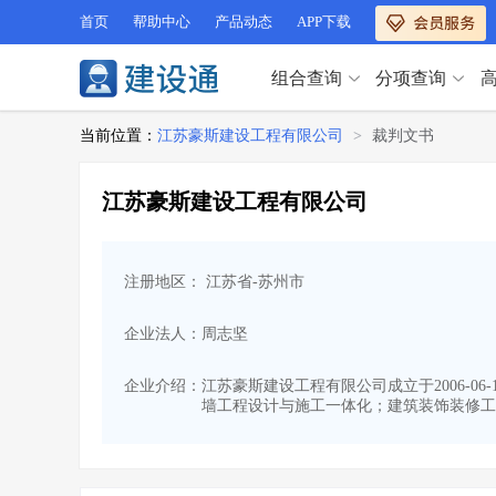
首页
帮助中心
产品动态
APP下载
组合查询
分项查询
分项查询（VIP）
当前位置：
江苏豪斯建设工程有限公司
>
裁判文书
查企业
>
查业绩
>
分项查询（VIP）
查资质
>
查人员
>
江苏豪斯建设工程有限公司
查荣誉
>
查诚信
>
查企业
>
查业绩
>
项目经理
>
信用评价
>
查资质
>
查人员
>
招标信息
>
组合查询
>
注册地区： 江苏省-苏州市
查荣誉
>
查诚信
>
项目经理
>
信用评价
>
企业法人：周志坚
招标信息
>
组合查询
>
行业 / 地区专查
企业介绍：
江苏豪斯建设工程有限公司成立于2006-0
墙工程设计与施工一体化；建筑装饰装修工
四库专查
>
公路库专查
>
行业 / 地区专查
省库业绩查询
>
水利库专查
>
组合查询-广州
>
业绩专查-广州
>
四库专查
>
公路库专查
>