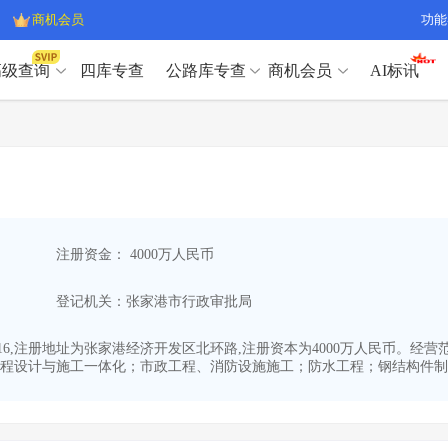
商机会员
功能
高级查询
四库专查
公路库专查
商机会员
AI标讯
高级查询（SVIP）
A
开标记录
>
项目经理带业绩荣誉证书
>
高级查询（SVIP）
A
项目参数
>
项目经理投标记录
>
下浮率
>
技术负责人/专职安全员C证
>
开标记录
>
项目经理带业绩荣誉证书
>
查业主
>
项目分类筛选
>
项目参数
>
项目经理投标记录
>
宏观经济
>
建企舆情
>
注册资金： 4000万人民币
下浮率
>
技术负责人/专职安全员C证
>
政策规划
>
招投标规则
>
查业主
>
项目分类筛选
>
A
登记机关：张家港市行政审批局
宏观经济
>
建企舆情
>
政策规划
>
招投标规则
>
A
商机会员
6-16,注册地址为张家港经济开发区北环路,注册资本为4000万人民币
程设计与施工一体化；市政工程、消防设施施工；防水工程；钢结构件制造.
业主专查
>
项目商机
>
商机会员
拟建项目审批
>
专项债项目
>