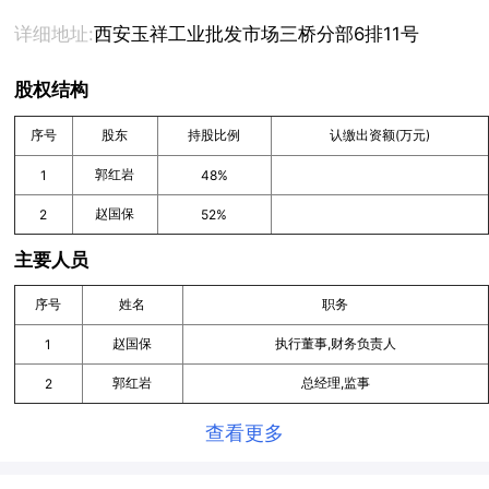
详细地址:
西安玉祥工业批发市场三桥分部6排11号
股权结构
序号
股东
持股比例
认缴出资额(万元)
郭红岩
1
48%
赵国保
2
52%
主要人员
序号
姓名
职务
赵国保
执行董事,财务负责人
1
郭红岩
总经理,监事
2
查看更多