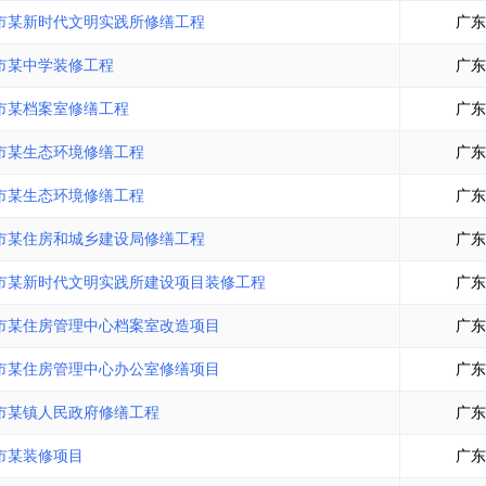
土地交易
>
省市重点项目
>
业主专查
>
项目商机
>
市某新时代文明实践所修缮工程
广东
拟建项目审批
>
专项债项目
>
市某中学装修工程
广东
土地交易
>
省市重点项目
>
市某档案室修缮工程
广东
市某生态环境修缮工程
广东
市某生态环境修缮工程
广东
市某住房和城乡建设局修缮工程
广东
市某新时代文明实践所建设项目装修工程
广东
市某住房管理中心档案室改造项目
广东
市某住房管理中心办公室修缮项目
广东
市某镇人民政府修缮工程
广东
市某装修项目
广东