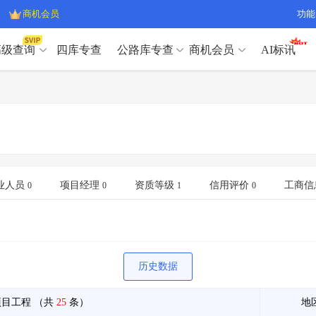
商机会员
功能
高级查询
四库专查
公路库专查
商机会员
AI标讯
高级查询（SVIP）
A
开标记录
>
项目经理带业绩荣誉证书
>
高级查询（SVIP）
A
项目参数
>
项目经理投标记录
>
下浮率
>
技术负责人/专职安全员C证
>
开标记录
>
项目经理带业绩荣誉证书
>
查业主
>
项目分类筛选
>
项目参数
>
项目经理投标记录
>
宏观经济
>
建企舆情
>
下浮率
>
技术负责人/专职安全员C证
>
业人员
项目经理
资质等级
信用评价
工商信
0
0
1
0
政策规划
>
招投标规则
>
查业主
>
项目分类筛选
>
A
宏观经济
>
建企舆情
>
政策规划
>
招投标规则
>
A
商机会员
历史数据
业主专查
>
项目商机
>
商机会员
拟建项目审批
>
专项债项目
>
项目工程
（共
25
条）
地