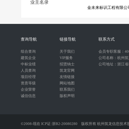
业主名录
金未来标识工程有限公
查询导航
链接导航
联系方式
组合查询
关于我们
会员专职客服：400-
建筑企业
VIP服务
公司名称：杭州筑
中标业绩
招贤纳士
公司地址：浙江省杭
人员查询
筑龙官网
项目经理
友情链接
资质等级
网站地图
企业荣誉
联系我们
诚信信息
版权声明
©2008-现在 ICP证:浙B2-20080280
版权所有 杭州筑龙信息技术