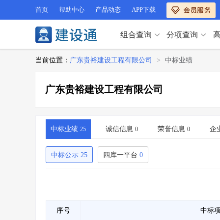
首页
帮助中心
产品动态
APP下载
组合查询
分项查询
分项查询（VIP）
当前位置：
广东贵裕建设工程有限公司
>
中标业绩
查企业
>
查业绩
>
分项查询（VIP）
查资质
>
查人员
>
广东贵裕建设工程有限公司
查荣誉
>
查诚信
>
查企业
>
查业绩
>
项目经理
>
信用评价
>
查资质
>
查人员
>
招标信息
>
组合查询
>
查荣誉
>
查诚信
>
中标业绩
诚信信息
荣誉信息
企
25
0
0
项目经理
>
信用评价
>
招标信息
>
组合查询
>
中标公示
25
四库一平台
0
行业 / 地区专查
四库专查
>
公路库专查
>
行业 / 地区专查
省库业绩查询
>
水利库专查
>
组合查询-广州
>
业绩专查-广州
>
四库专查
>
公路库专查
>
序号
中标