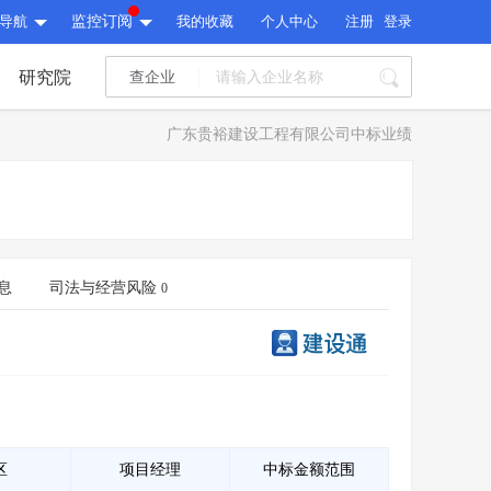
导航
监控订阅
我的收藏
个人中心
注册
登录
研究院
查企业
I标讯
广东贵裕建设工程有限公司中标业绩
标讯精选
>
智能订阅
>
I标讯
标讯精选
>
智能订阅
>
建设通大数据研究院
研究报告
>
文章
>
息
司法与经营风险
0
建设通大数据研究院
PI接口
>
市场经营AI云平台
>
研究报告
>
文章
>
PI接口
>
市场经营AI云平台
>
其他服务
会员服务
>
数据导出服务
>
其他服务
人脉服务
>
APP下载
>
区
项目经理
中标金额范围