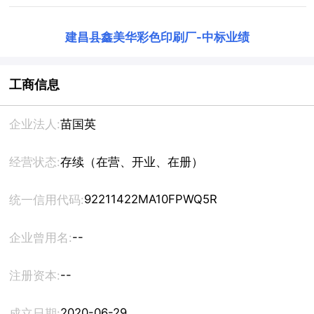
建昌县鑫美华彩色印刷厂
-
中标业绩
工商信息
企业法人:
苗国英
经营状态:
存续（在营、开业、在册）
92211422MA10FPWQ5R
统一信用代码:
--
企业曾用名:
--
注册资本:
2020-06-29
成立日期: