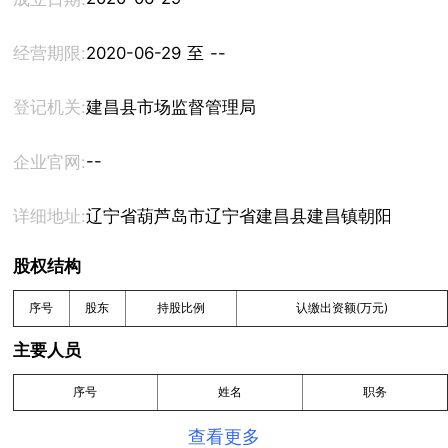
经营期限:
2020-06-29 至 --
登记机关:
建昌县市场监督管理局
--
企业官网:
详细地址:
辽宁省葫芦岛市辽宁省建昌县建昌镇朝阳路三段12
股权结构
序号
股东
持股比例
认缴出资额(万元)
主要人员
序号
姓名
职务
查看更多