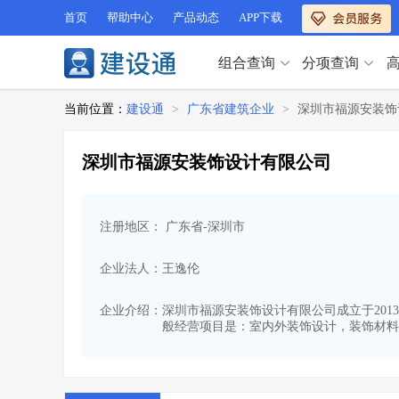
首页
帮助中心
产品动态
APP下载
组合查询
分项查询
分项查询（VIP）
当前位置：
建设通
>
广东省建筑企业
>
深圳市福源安装饰
查企业
>
查业绩
>
分项查询（VIP）
查资质
>
查人员
>
深圳市福源安装饰设计有限公司
查荣誉
>
查诚信
>
查企业
>
查业绩
>
项目经理
>
信用评价
>
查资质
>
查人员
>
招标信息
>
组合查询
>
注册地区： 广东省-深圳市
查荣誉
>
查诚信
>
项目经理
>
信用评价
>
企业法人：王逸伦
招标信息
>
组合查询
>
行业 / 地区专查
企业介绍：
深圳市福源安装饰设计有限公司成立于2013
般经营项目是：室内外装饰设计，装饰材料的
四库专查
>
公路库专查
>
行业 / 地区专查
省库业绩查询
>
水利库专查
>
组合查询-广州
>
业绩专查-广州
>
四库专查
>
公路库专查
>