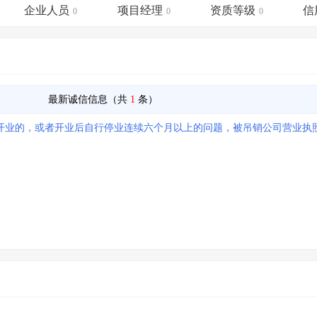
土地交易
>
省市重点项目
>
业主专查
>
项目商机
>
企业人员
项目经理
资质等级
信
0
0
0
拟建项目审批
>
专项债项目
>
土地交易
>
省市重点项目
>
最新诚信信息（共
1
条）
开业的，或者开业后自行停业连续六个月以上的问题，被吊销公司营业执