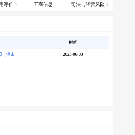
会员服务
>
数据导出服务
>
用评价
工商信息
司法与经营风险
0
4
人脉服务
>
APP下载
>
时间
照（深市
2023-06-08