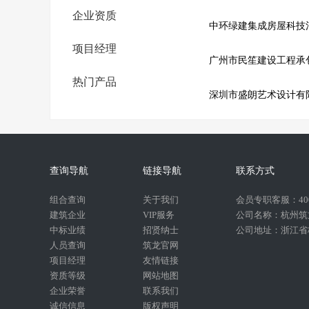
企业资质
中环绿建集成房屋科技
项目经理
广州市民笙建设工程承
热门产品
深圳市盛朗艺术设计有
查询导航
链接导航
联系方式
组合查询
关于我们
会员专职客服：400-
建筑企业
VIP服务
公司名称：杭州筑
中标业绩
招贤纳士
公司地址：浙江省杭
人员查询
筑龙官网
项目经理
友情链接
资质等级
网站地图
企业荣誉
联系我们
诚信信息
版权声明