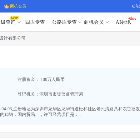
商机会员
功能
高级查询
四库专查
公路库专查
商机会员
AI标讯
高级查询（SVIP）
A
设计有限公司
开标记录
>
项目经理带业绩荣誉证书
>
高级查询（SVIP）
A
项目参数
>
项目经理投标记录
>
下浮率
>
技术负责人/专职安全员C证
>
开标记录
>
项目经理带业绩荣誉证书
>
查业主
>
项目分类筛选
>
项目参数
>
项目经理投标记录
>
宏观经济
>
建企舆情
>
注册资金： 100万人民币
下浮率
>
技术负责人/专职安全员C证
>
政策规划
>
招投标规则
>
查业主
>
项目分类筛选
>
A
登记机关：深圳市市场监督管理局
宏观经济
>
建企舆情
>
政策规划
>
招投标规则
>
A
商机会员
-04-03,注册地址为深圳市龙华区龙华街道松和社区老民清路共和农贸批发
购销，国内贸易。，许可经营项目是：...
业主专查
>
项目商机
>
商机会员
拟建项目审批
>
专项债项目
>