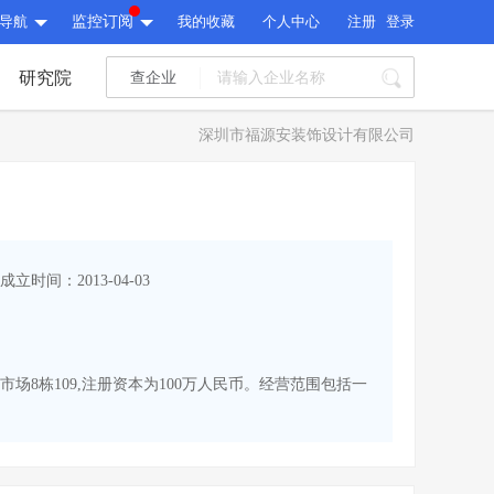
导航
监控订阅
我的收藏
个人中心
注册
登录
研究院
查企业
I标讯
深圳市福源安装饰设计有限公司
标讯精选
>
智能订阅
>
I标讯
标讯精选
>
智能订阅
>
建设通大数据研究院
成立时间：2013-04-03
研究报告
>
文章
>
建设通大数据研究院
PI接口
>
市场经营AI云平台
>
研究报告
>
文章
>
PI接口
>
市场经营AI云平台
>
市场8栋109,注册资本为100万人民币。经营范围包括一
其他服务
会员服务
>
数据导出服务
>
其他服务
人脉服务
>
APP下载
>