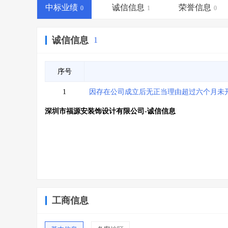
省库业绩查询
>
水利库专查
>
中标业绩
诚信信息
荣誉信息
0
1
0
组合查询-广州
>
业绩专查-广州
>
诚信信息
1
序号
1
因存在公司成立后无正当理由超过六个月未
深圳市福源安装饰设计有限公司-诚信信息
工商信息