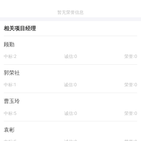
暂无荣誉信息
相关项目经理
顾勤
中标:2
诚信:0
荣誉:0
郭荣社
中标:1
诚信:0
荣誉:0
曹玉玲
中标:5
诚信:0
荣誉:0
袁彬