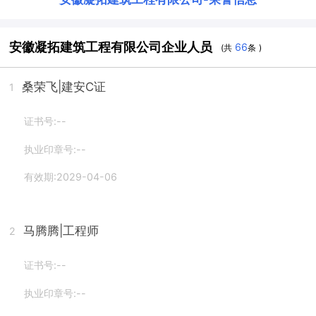
安徽凝拓建筑工程有限公司企业人员
66
(共
条 )
桑荣飞
|建安C证
1
证书号:--
执业印章号:--
有效期:2029-04-06
马腾腾
|工程师
2
证书号:--
执业印章号:--