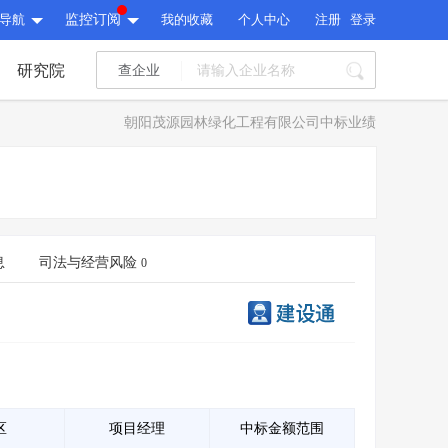
导航
监控订阅
我的收藏
个人中心
注册
登录
研究院
查企业
I标讯
朝阳茂源园林绿化工程有限公司中标业绩
标讯精选
>
智能订阅
>
I标讯
标讯精选
>
智能订阅
>
建设通大数据研究院
研究报告
>
文章
>
息
司法与经营风险
0
建设通大数据研究院
PI接口
>
市场经营AI云平台
>
研究报告
>
文章
>
PI接口
>
市场经营AI云平台
>
其他服务
会员服务
>
数据导出服务
>
其他服务
人脉服务
>
APP下载
>
区
项目经理
中标金额范围