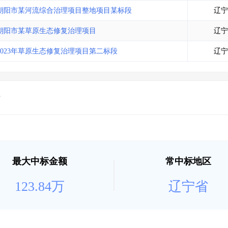
土地交易
>
省市重点项目
>
业主专查
>
项目商机
>
朝阳市某河流综合治理项目整地项目某标段
辽宁
拟建项目审批
>
专项债项目
>
朝阳市某草原生态修复治理项目
辽宁
土地交易
>
省市重点项目
>
023年草原生态修复治理项目第二标段
辽宁
最大中标金额
常中标地区
123.84万
辽宁省