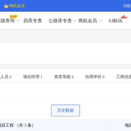
商机会员
功能
高级查询
四库专查
公路库专查
商机会员
AI标讯
高级查询（SVIP）
A
开标记录
>
项目经理带业绩荣誉证书
>
高级查询（SVIP）
A
项目参数
>
项目经理投标记录
>
下浮率
>
技术负责人/专职安全员C证
>
开标记录
>
项目经理带业绩荣誉证书
>
查业主
>
项目分类筛选
>
项目参数
>
项目经理投标记录
>
宏观经济
>
建企舆情
>
下浮率
>
技术负责人/专职安全员C证
>
业人员
项目经理
资质等级
信用评价
工商信
0
1
0
0
政策规划
>
招投标规则
>
查业主
>
项目分类筛选
>
A
宏观经济
>
建企舆情
>
政策规划
>
招投标规则
>
A
商机会员
历史数据
业主专查
>
项目商机
>
商机会员
拟建项目审批
>
专项债项目
>
项目工程
（共
3
条）
地