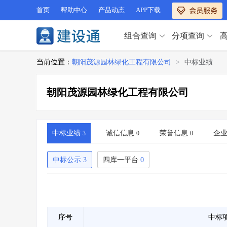
首页
帮助中心
产品动态
APP下载
组合查询
分项查询
分项查询（VIP）
当前位置：
朝阳茂源园林绿化工程有限公司
>
中标业绩
查企业
>
查业绩
>
分项查询（VIP）
查资质
>
查人员
>
朝阳茂源园林绿化工程有限公司
查荣誉
>
查诚信
>
查企业
>
查业绩
>
项目经理
>
信用评价
>
查资质
>
查人员
>
招标信息
>
组合查询
>
查荣誉
>
查诚信
>
中标业绩
诚信信息
荣誉信息
企
3
0
0
项目经理
>
信用评价
>
招标信息
>
组合查询
>
中标公示
3
四库一平台
0
行业 / 地区专查
四库专查
>
公路库专查
>
行业 / 地区专查
省库业绩查询
>
水利库专查
>
组合查询-广州
>
业绩专查-广州
>
四库专查
>
公路库专查
>
序号
中标