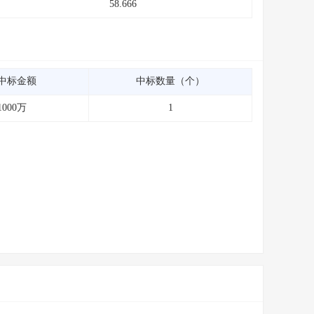
58.666
中标金额
中标数量（个）
1000万
1