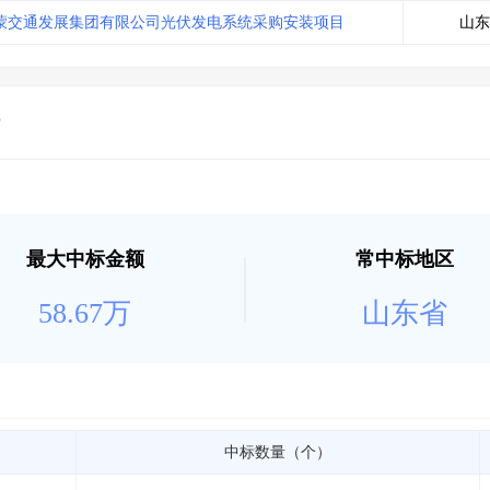
土地交易
>
省市重点项目
>
业主专查
>
项目商机
>
蒙交通发展集团有限公司光伏发电系统采购安装项目
山东
拟建项目审批
>
专项债项目
>
土地交易
>
省市重点项目
>
最大中标金额
常中标地区
58.67万
山东省
中标数量（个）