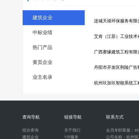
建筑企业
连城天禧环保服务有限
中标业绩
艾肯（江苏）工业技术
热门产品
广西赛缘建筑工程有限
黄页企业
丹阳市开发区荆陵广告
业主名录
杭州玖加玖智能系统工
查询导航
链接导航
联系方式
组合查询
关于我们
会员专职客服：400-
建筑企业
VIP服务
公司名称：杭州筑