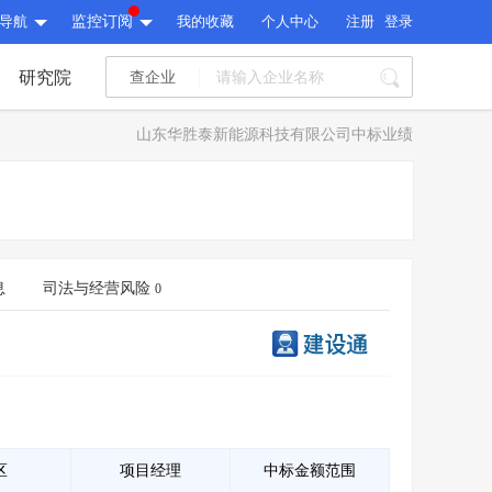
导航
监控订阅
我的收藏
个人中心
注册
登录
研究院
查企业
I标讯
山东华胜泰新能源科技有限公司中标业绩
标讯精选
>
智能订阅
>
I标讯
标讯精选
>
智能订阅
>
建设通大数据研究院
研究报告
>
文章
>
息
司法与经营风险
0
建设通大数据研究院
PI接口
>
市场经营AI云平台
>
研究报告
>
文章
>
PI接口
>
市场经营AI云平台
>
其他服务
会员服务
>
数据导出服务
>
其他服务
人脉服务
>
APP下载
>
区
项目经理
中标金额范围