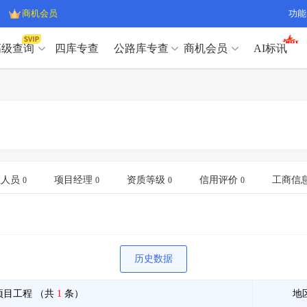
商机会员
功能
高级查询
四库专查
公路库专查
商机会员
AI标讯
高级查询（SVIP）
A
开标记录
>
项目经理带业绩荣誉证书
>
高级查询（SVIP）
A
项目参数
>
项目经理投标记录
>
下浮率
>
技术负责人/专职安全员C证
>
开标记录
>
项目经理带业绩荣誉证书
>
查业主
>
项目分类筛选
>
项目参数
>
项目经理投标记录
>
宏观经济
>
建企舆情
>
下浮率
>
技术负责人/专职安全员C证
>
业人员
项目经理
资质等级
信用评价
工商信
0
0
0
0
政策规划
>
招投标规则
>
查业主
>
项目分类筛选
>
A
宏观经济
>
建企舆情
>
政策规划
>
招投标规则
>
A
商机会员
历史数据
业主专查
>
项目商机
>
商机会员
拟建项目审批
>
专项债项目
>
项目工程
（共
1
条）
地