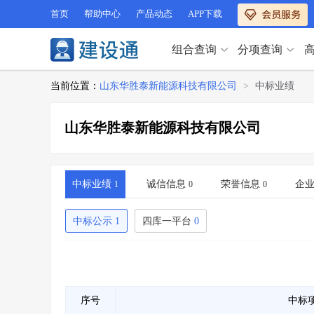
首页
帮助中心
产品动态
APP下载
组合查询
分项查询
分项查询（VIP）
当前位置：
山东华胜泰新能源科技有限公司
>
中标业绩
查企业
>
查业绩
>
分项查询（VIP）
查资质
>
查人员
>
山东华胜泰新能源科技有限公司
查荣誉
>
查诚信
>
查企业
>
查业绩
>
项目经理
>
信用评价
>
查资质
>
查人员
>
招标信息
>
组合查询
>
查荣誉
>
查诚信
>
中标业绩
诚信信息
荣誉信息
企
1
0
0
项目经理
>
信用评价
>
招标信息
>
组合查询
>
中标公示
1
四库一平台
0
行业 / 地区专查
四库专查
>
公路库专查
>
行业 / 地区专查
省库业绩查询
>
水利库专查
>
组合查询-广州
>
业绩专查-广州
>
四库专查
>
公路库专查
>
序号
中标