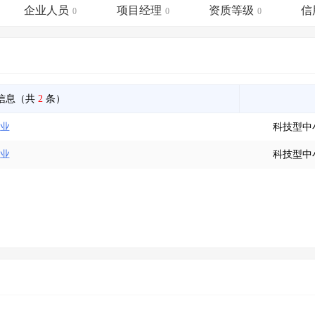
土地交易
>
省市重点项目
>
业主专查
>
项目商机
>
企业人员
项目经理
资质等级
信
0
0
0
拟建项目审批
>
专项债项目
>
土地交易
>
省市重点项目
>
信息（共
2
条）
企业
科技型中
企业
科技型中