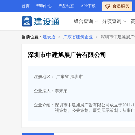
首页
帮助中心
产品动态
APP下载
组合查询
分项查询
分项查询（VIP）
当前位置：
建设通
>
广东省建筑企业
>
深圳市中建旭展广
查企业
>
查业绩
>
分项查询（VIP）
查资质
>
查人员
>
深圳市中建旭展广告有限公司
查荣誉
>
查诚信
>
查企业
>
查业绩
>
项目经理
>
信用评价
>
查资质
>
查人员
>
招标信息
>
组合查询
>
注册地区： 广东省-深圳市
查荣誉
>
查诚信
>
项目经理
>
信用评价
>
企业法人：李来弟
招标信息
>
组合查询
>
行业 / 地区专查
企业介绍：
深圳市中建旭展广告有限公司成立于2011-
视策划、公关策划、展览展示策划；从事广
四库专查
>
公路库专查
>
行业 / 地区专查
省库业绩查询
>
水利库专查
>
组合查询-广州
>
业绩专查-广州
>
四库专查
>
公路库专查
>