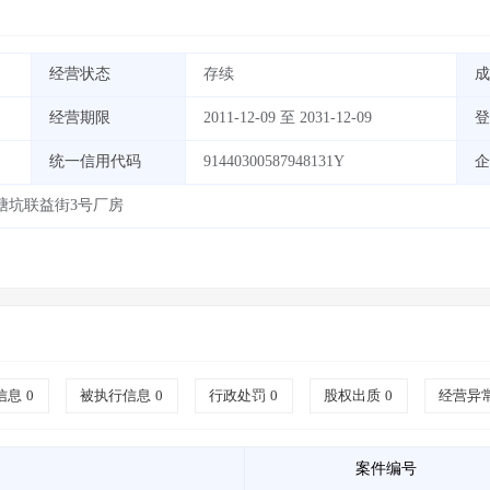
经营状态
存续
成
经营期限
2011-12-09 至 2031-12-09
登
统一信用代码
91440300587948131Y
企
塘坑联益街3号厂房
信息
0
被执行信息
0
行政处罚
0
股权出质
0
经营异
案件编号