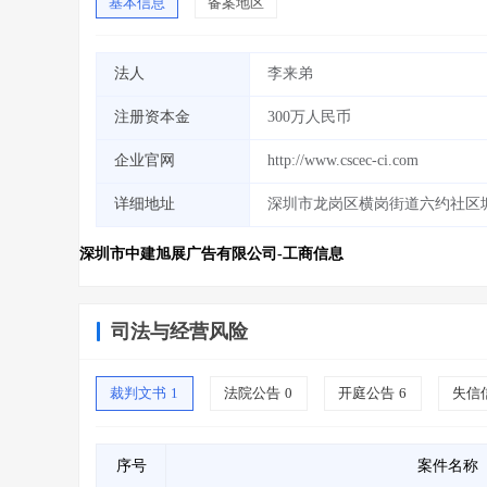
基本信息
备案地区
法人
李来弟
注册资本金
300万人民币
企业官网
http://www.cscec-ci.com
详细地址
深圳市龙岗区横岗街道六约社区
深圳市中建旭展广告有限公司-工商信息
司法与经营风险
裁判文书
1
法院公告
0
开庭公告
6
失信
序号
案件名称