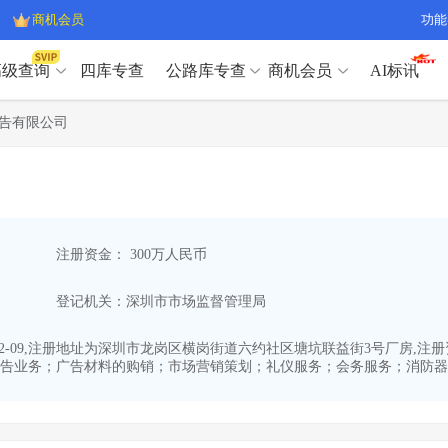
商机会员
功能
高级查询
四库专查
公路库专查
商机会员
AI标讯
高级查询（SVIP）
A
告有限公司
开标记录
>
项目经理带业绩荣誉证书
>
高级查询（SVIP）
A
项目参数
>
项目经理投标记录
>
下浮率
>
技术负责人/专职安全员C证
>
开标记录
>
项目经理带业绩荣誉证书
>
查业主
>
项目分类筛选
>
项目参数
>
项目经理投标记录
>
宏观经济
>
建企舆情
>
注册资金： 300万人民币
下浮率
>
技术负责人/专职安全员C证
>
政策规划
>
招投标规则
>
查业主
>
项目分类筛选
>
A
登记机关：深圳市市场监督管理局
宏观经济
>
建企舆情
>
政策规划
>
招投标规则
>
A
商机会员
12-09,注册地址为深圳市龙岗区横岗街道六约社区塘坑联益街3号厂房,
告业务；广告材料的购销；市场营销策划；礼仪服务；会务服务；消防器材
业主专查
>
项目商机
>
商机会员
拟建项目审批
>
专项债项目
>