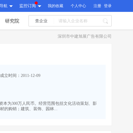
导航
监控订阅
我的收藏
个人中心
注册
登录
研究院
查企业
I标讯
深圳市中建旭展广告有限公司
标讯精选
>
智能订阅
>
I标讯
标讯精选
>
智能订阅
>
建设通大数据研究院
成立时间：2011-12-09
研究报告
>
文章
>
建设通大数据研究院
PI接口
>
市场经营AI云平台
>
研究报告
>
文章
>
PI接口
>
市场经营AI云平台
>
注册资本为300万人民币。经营范围包括文化活动策划、影
其他服务
的购销；建筑、装饰、园林...
会员服务
>
数据导出服务
>
其他服务
人脉服务
>
APP下载
>