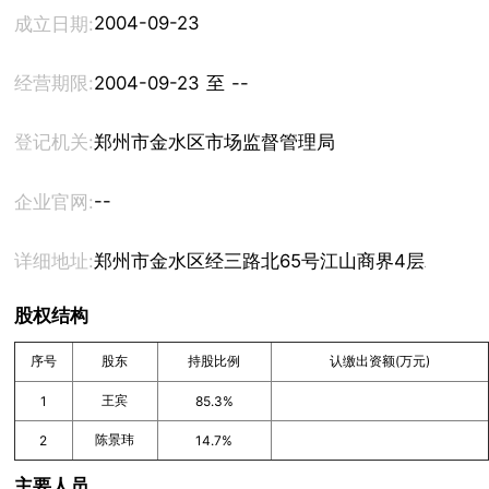
2004-09-23
成立日期:
经营期限:
2004-09-23 至 --
登记机关:
郑州市金水区市场监督管理局
--
企业官网:
详细地址:
郑州市金水区经三路北65号江山商界4层A02号
股权结构
序号
股东
持股比例
认缴出资额(万元)
王宾
1
85.3%
陈景玮
2
14.7%
主要人员