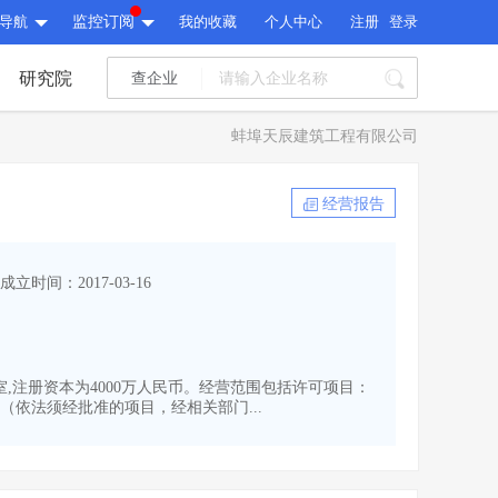
导航
监控订阅
我的收藏
个人中心
注册
登录
研究院
查企业
I标讯
蚌埠天辰建筑工程有限公司
标讯精选
>
智能订阅
>
I标讯
经营报告
标讯精选
>
智能订阅
>
建设通大数据研究院
成立时间：2017-03-16
研究报告
>
文章
>
建设通大数据研究院
PI接口
>
市场经营AI云平台
>
研究报告
>
文章
>
PI接口
>
市场经营AI云平台
>
1室,注册资本为4000万人民币。经营范围包括许可项目：
其他服务
依法须经批准的项目，经相关部门...
会员服务
>
数据导出服务
>
其他服务
人脉服务
>
APP下载
>