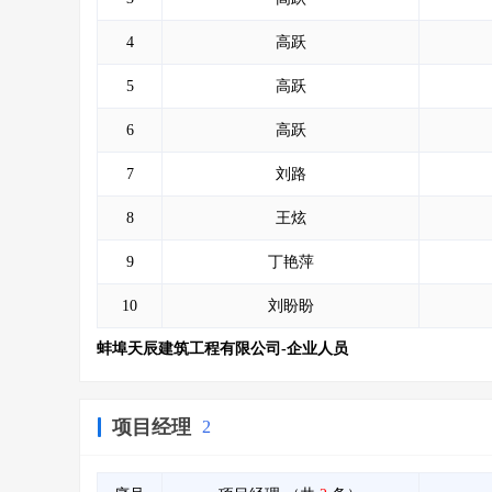
4
高跃
5
高跃
6
高跃
7
刘路
8
王炫
9
丁艳萍
10
刘盼盼
蚌埠天辰建筑工程有限公司-企业人员
项目经理
2