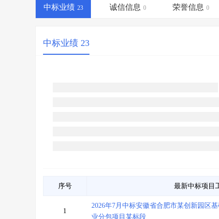
省库业绩查询
>
水利库专查
>
中标业绩
诚信信息
荣誉信息
23
0
0
组合查询-广州
>
业绩专查-广州
>
中标业绩 23
序号
最新中标项目
2026年7月中标安徽省合肥市某创新园
1
业分包项目某标段