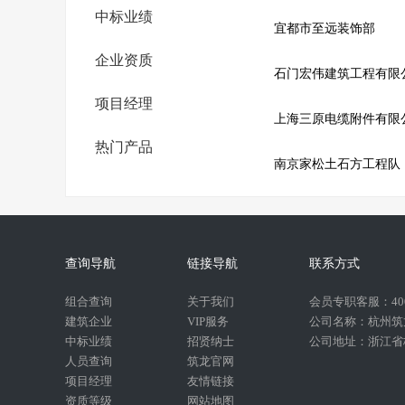
中标业绩
宜都市至远装饰部
企业资质
石门宏伟建筑工程有限
项目经理
上海三原电缆附件有限
热门产品
南京家松土石方工程队
查询导航
链接导航
联系方式
组合查询
关于我们
会员专职客服：400-
建筑企业
VIP服务
公司名称：杭州筑
中标业绩
招贤纳士
公司地址：浙江省杭
人员查询
筑龙官网
项目经理
友情链接
资质等级
网站地图