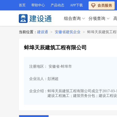
首页
帮助中心
产品动态
APP下载
组合查询
分项查询
分项查询（VIP）
当前位置：
建设通
>
安徽省建筑企业
>
蚌埠天辰建筑工程
查企业
>
查业绩
>
分项查询（VIP）
查资质
>
查人员
>
蚌埠天辰建筑工程有限公司
查荣誉
>
查诚信
>
查企业
>
查业绩
>
项目经理
>
信用评价
>
查资质
>
查人员
>
招标信息
>
组合查询
>
注册地区： 安徽省-蚌埠市
查荣誉
>
查诚信
>
项目经理
>
信用评价
>
企业法人：彭洲超
招标信息
>
组合查询
>
行业 / 地区专查
企业介绍：
蚌埠天辰建筑工程有限公司成立于2017-0
建设工程施工；建筑劳务分包；建设工程设
四库专查
>
公路库专查
>
行业 / 地区专查
省库业绩查询
>
水利库专查
>
组合查询-广州
>
业绩专查-广州
>
四库专查
>
公路库专查
>