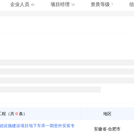
土地交易
>
省市重点项目
>
业主专查
>
项目商机
>
企业人员
项目经理
资质等级
48
56
7
拟建项目审批
>
专项债项目
>
土地交易
>
省市重点项目
>
工程（共
0
条）
地区
区基础设施建设项目地下车库一期室外安装专
安徽省-合肥市