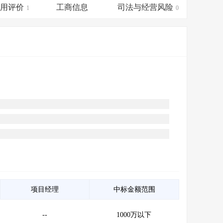
会员服务
>
数据导出服务
>
信用评价
工商信息
司法与经营风险
1
0
人脉服务
>
APP下载
>
项目经理
中标金额范围
--
1000万以下