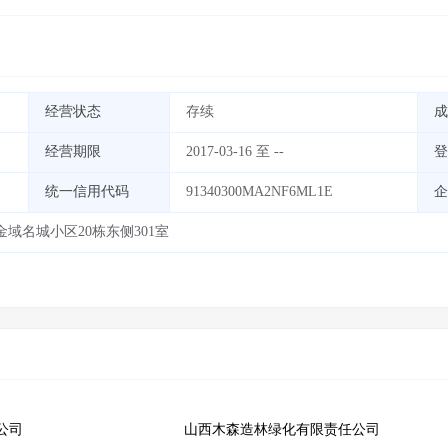
经营状态
存续
成
经营期限
2017-03-16 至 --
登
统一信用代码
91340300MA2NF6ML1E
企
域名城小区20栋东侧301室
公司
山西木森造林绿化有限责任公司