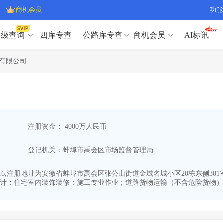
商机会员
功能
高级查询
四库专查
公路库专查
商机会员
AI标讯
高级查询（SVIP）
A
有限公司
开标记录
>
项目经理带业绩荣誉证书
>
高级查询（SVIP）
A
项目参数
>
项目经理投标记录
>
下浮率
>
技术负责人/专职安全员C证
>
开标记录
>
项目经理带业绩荣誉证书
>
查业主
>
项目分类筛选
>
项目参数
>
项目经理投标记录
>
宏观经济
>
建企舆情
>
注册资金： 4000万人民币
下浮率
>
技术负责人/专职安全员C证
>
政策规划
>
招投标规则
>
查业主
>
项目分类筛选
>
A
登记机关：蚌埠市禹会区市场监督管理局
宏观经济
>
建企舆情
>
政策规划
>
招投标规则
>
A
商机会员
3-16,注册地址为安徽省蚌埠市禹会区张公山街道金域名城小区20栋东侧30
计；住宅室内装饰装修；施工专业作业；道路货物运输（不含危险货物）（
业主专查
>
项目商机
>
商机会员
拟建项目审批
>
专项债项目
>