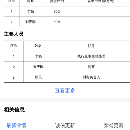
序号
股东
持股比例
认缴出资额(万元)
李杨
1
50%
刘庆国
2
50%
主要人员
序号
姓名
职务
李杨
执行董事兼总经理
1
刘庆国
监事
2
邢天
财务负责人
3
查看更多
相关信息
最新业绩
诚信更新
荣誉更新