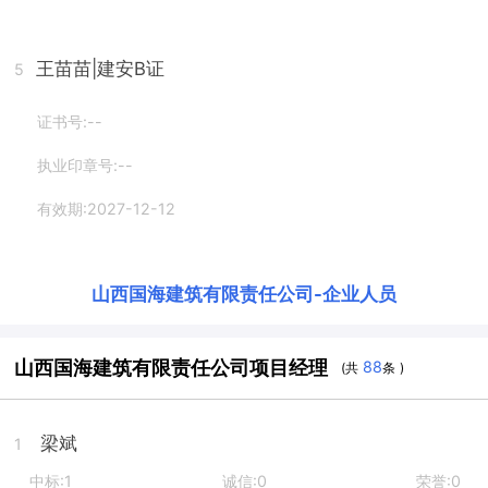
王苗苗
|建安B证
5
证书号:--
执业印章号:--
有效期:2027-12-12
山西国海建筑有限责任公司
-
企业人员
山西国海建筑有限责任公司项目经理
88
(共
条 )
梁斌
1
中标:1
诚信:0
荣誉:0