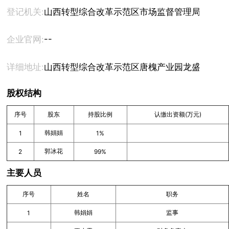
登记机关:
山西转型综合改革示范区市场监督管理局
--
企业官网:
详细地址:
山西转型综合改革示范区唐槐产业园龙盛街13号商
股权结构
序号
股东
持股比例
认缴出资额(万元)
韩娟娟
1
1%
郭冰花
2
99%
主要人员
序号
姓名
职务
韩娟娟
监事
1