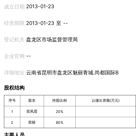
2013-01-23
成立日期:
经营期限:
2013-01-23 至 --
登记机关:
盘龙区市场监督管理局
--
企业官网:
详细地址:
云南省昆明市盘龙区魅丽青城.尚都国际B座807
股权结构
序号
股东
持股比例
认缴出资额(万元)
苗凤霞
1
20%
苗丽
2
80%
主要人员