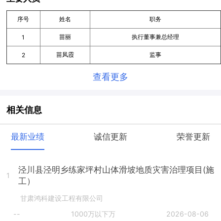
序号
姓名
职务
苗丽
执行董事兼总经理
1
苗凤霞
监事
2
查看更多
相关信息
最新业绩
诚信更新
荣誉更新
泾川县泾明乡练家坪村山体滑坡地质灾害治理项目(施
1
工）
甘肃鸿科建设工程有限公司
--
1000万以下万
2026-08-06