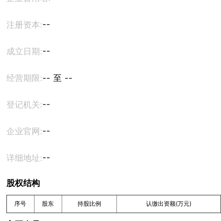
--
注册资本:
--
成立日期:
经营期限:
-- 至 --
--
登记机关:
--
企业官网:
--
详细地址:
股权结构
序号
股东
持股比例
认缴出资额(万元)