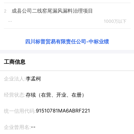
成县公司二线窑尾漏风漏料治理项目
2
--
1000万以下
四川标普贸易有限责任公司
-
中标业绩
工商信息
企业法人:
李孟柯
经营状态:
存续（在营、开业、在册）
91510781MA6ABRF221
统一信用代码:
--
企业曾用名: