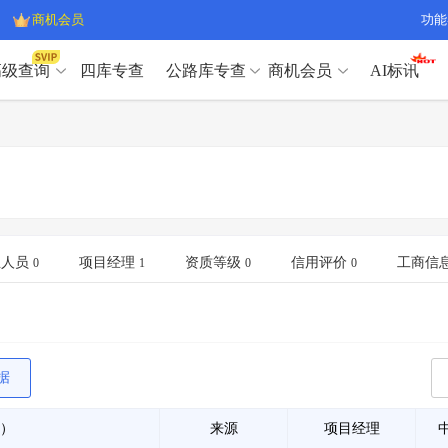
商机会员
功能
高级查询
四库专查
公路库专查
商机会员
AI标讯
高级查询（SVIP）
A
开标记录
>
项目经理带业绩荣誉证书
>
高级查询（SVIP）
A
项目参数
>
项目经理投标记录
>
下浮率
>
技术负责人/专职安全员C证
>
开标记录
>
项目经理带业绩荣誉证书
>
查业主
>
项目分类筛选
>
项目参数
>
项目经理投标记录
>
宏观经济
>
建企舆情
>
下浮率
>
技术负责人/专职安全员C证
>
业人员
项目经理
资质等级
信用评价
工商信
0
1
0
0
政策规划
>
招投标规则
>
查业主
>
项目分类筛选
>
A
宏观经济
>
建企舆情
>
政策规划
>
招投标规则
>
A
商机会员
据
业主专查
>
项目商机
>
商机会员
拟建项目审批
>
专项债项目
>
）
来源
项目经理