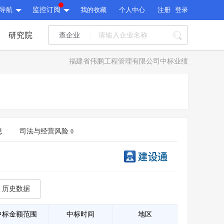
导航
监控订阅
我的收藏
个人中心
注册
登录
研究院
查企业
I标讯
福建省伟鹏工程管理有限公司中标业绩
标讯精选
>
智能订阅
>
I标讯
标讯精选
>
智能订阅
>
建设通大数据研究院
研究报告
>
文章
>
息
司法与经营风险
0
建设通大数据研究院
PI接口
>
市场经营AI云平台
>
研究报告
>
文章
>
PI接口
>
市场经营AI云平台
>
其他服务
历史数据
会员服务
>
数据导出服务
>
其他服务
人脉服务
>
APP下载
>
中标金额范围
中标时间
地区