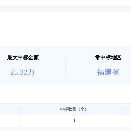
土地交易
>
省市重点项目
>
业主专查
>
项目商机
>
拟建项目审批
>
专项债项目
>
土地交易
>
省市重点项目
>
最大中标金额
常中标地区
25.32万
福建省
中标数量（个）
1