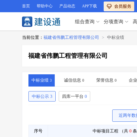
首页
帮助中心
产品动态
APP下载
组合查询
分项查询
分项查询（VIP）
当前位置：
福建省伟鹏工程管理有限公司
>
中标业绩
查企业
>
查业绩
>
分项查询（VIP）
查资质
>
查人员
>
福建省伟鹏工程管理有限公司
查荣誉
>
查诚信
>
查企业
>
查业绩
>
项目经理
>
信用评价
>
查资质
>
查人员
>
招标信息
>
组合查询
>
查荣誉
>
查诚信
>
中标业绩
诚信信息
荣誉信息
企
3
0
0
项目经理
>
信用评价
>
招标信息
>
组合查询
>
中标公示
3
四库一平台
0
行业 / 地区专查
四库专查
>
公路库专查
>
近两年数
行业 / 地区专查
省库业绩查询
>
水利库专查
>
组合查询-广州
>
业绩专查-广州
>
四库专查
>
公路库专查
>
序号
中标项目工程
（共
0
条