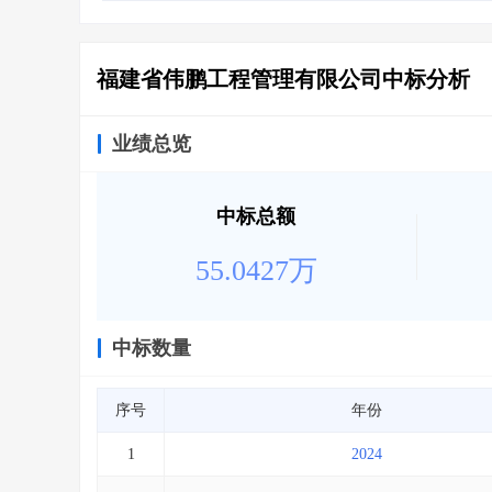
省库业绩查询
>
水利库专查
>
组合查询-广州
>
业绩专查-广州
>
福建省伟鹏工程管理有限公司中标分析
业绩总览
中标总额
55.0427万
中标数量
序号
年份
1
2024