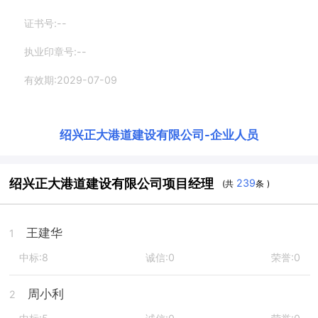
证书号:--
执业印章号:--
有效期:2029-07-09
绍兴正大港道建设有限公司
-
企业人员
绍兴正大港道建设有限公司项目经理
239
(共
条 )
王建华
1
中标:8
诚信:0
荣誉:0
周小利
2