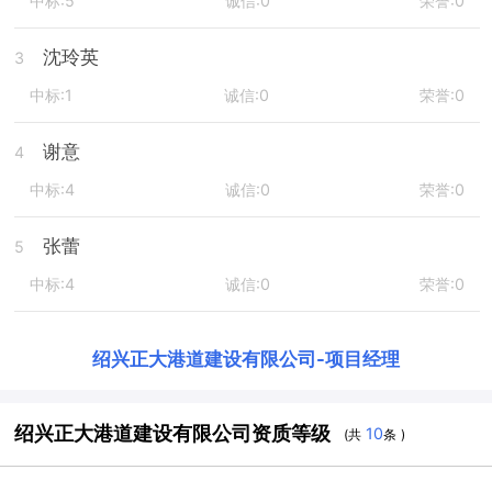
中标:5
诚信:0
荣誉:0
沈玲英
3
中标:1
诚信:0
荣誉:0
谢意
4
中标:4
诚信:0
荣誉:0
张蕾
5
中标:4
诚信:0
荣誉:0
绍兴正大港道建设有限公司
-
项目经理
绍兴正大港道建设有限公司资质等级
10
(共
条 )