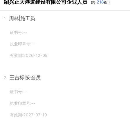
绍兴正大港道建设有限公司企业人员
218
(共
条 )
周林
|施工员
1
证书号:--
执业印章号:--
有效期:2026-12-08
王吉标
|安全员
2
证书号:--
执业印章号:--
有效期:2027-07-19