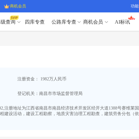
商机会员
功能
高级查询
四库专查
公路库专查
商机会员
AI标讯
高级查询（SVIP）
A
开标记录
>
项目经理带业绩荣誉证书
>
高级查询（SVIP）
A
项目参数
>
项目经理投标记录
>
下浮率
>
技术负责人/专职安全员C证
>
开标记录
>
项目经理带业绩荣誉证书
>
查业主
>
项目分类筛选
>
项目参数
>
项目经理投标记录
>
宏观经济
>
建企舆情
>
注册资金： 1982万人民币
下浮率
>
技术负责人/专职安全员C证
>
政策规划
>
招投标规则
>
查业主
>
项目分类筛选
>
A
登记机关：南昌市市场监督管理局
宏观经济
>
建企舆情
>
政策规划
>
招投标规则
>
A
商机会员
-02,注册地址为江西省南昌市南昌经济技术开发区经开大道1388号赛维莱国际
程建设活动，建设工程勘察，地质灾害治理工程勘查，建筑劳务分包（依
业主专查
>
项目商机
>
商机会员
拟建项目审批
>
专项债项目
>