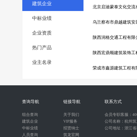
建筑企业
北京启迪蒙泰文化交流
中标业绩
乌兰察布市鼎越建筑安
企业资质
陕西润格交通工程有限
热门产品
陕西宏鼎顺建筑装饰工
业主名录
荣成市鑫源建筑工程有
查询导航
链接导航
联系方式
组合查询
关于我们
会员专职客服：400-
建筑企业
VIP服务
公司名称：杭州筑
中标业绩
招贤纳士
公司地址：浙江省杭
人员查询
筑龙官网