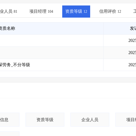
土地交易
>
省市重点项目
>
业主专查
>
项目商机
>
拟建项目审批
>
专项债项目
>
业人员
项目经理
资质等级
信用评价
81
104
12
12
土地交易
>
省市重点项目
>
资质名称
发
202
202
探劳务_不分等级
202
信息
资质等级
企业人员
项目