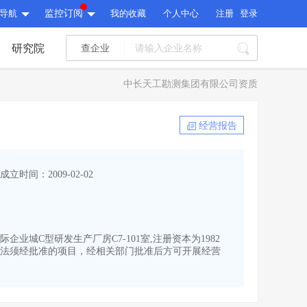
导航
监控订阅
我的收藏
个人中心
注册
登录
研究院
查企业
I标讯
中长天工勘测集团有限公司资质
标讯精选
>
智能订阅
>
I标讯
经营报告
标讯精选
>
智能订阅
>
建设通大数据研究院
成立时间：2009-02-02
研究报告
>
文章
>
建设通大数据研究院
PI接口
>
市场经营AI云平台
>
研究报告
>
文章
>
PI接口
>
市场经营AI云平台
>
企业城C型研发生产厂房C7-101室,注册资本为1982
其他服务
法须经批准的项目，经相关部门批准后方可开展经营
会员服务
>
数据导出服务
>
其他服务
人脉服务
>
APP下载
>