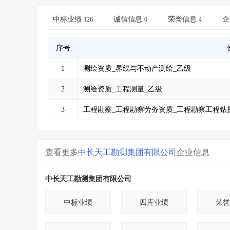
省库业绩查询
>
水利库专查
>
组合查询-广州
>
业绩专查-广州
>
中标业绩
诚信信息
荣誉信息
企
126
0
4
序号
1
测绘资质_界线与不动产测绘_乙级
2
测绘资质_工程测量_乙级
3
工程勘察_工程勘察劳务资质_工程勘察工程钻
查看更多
中长天工勘测集团有限公司
企业信息
中长天工勘测集团有限公司
中标业绩
四库业绩
荣誉