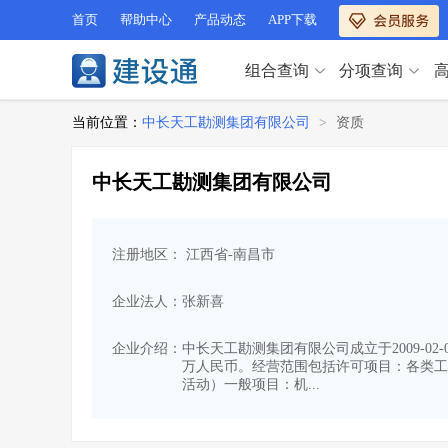
首页
帮助中心
产品动态
APP下载
组合查询
分项查询
分项查询（VIP）
当前位置：
中长天工勘测集团有限公司
>
资质
查企业
>
查业绩
>
分项查询（VIP）
查资质
>
查人员
>
中长天工勘测集团有限公司
查荣誉
>
查诚信
>
查企业
>
查业绩
>
项目经理
>
信用评价
>
查资质
>
查人员
>
招标信息
>
组合查询
>
注册地区： 江西省-南昌市
查荣誉
>
查诚信
>
项目经理
>
信用评价
>
企业法人：张新喜
招标信息
>
组合查询
>
行业 / 地区专查
企业介绍：
中长天工勘测集团有限公司成立于2009-02
万人民币。经营范围包括许可项目：各类工
四库专查
>
公路库专查
>
行业 / 地区专查
活动）一般项目：机...
省库业绩查询
>
水利库专查
>
组合查询-广州
>
业绩专查-广州
>
四库专查
>
公路库专查
>