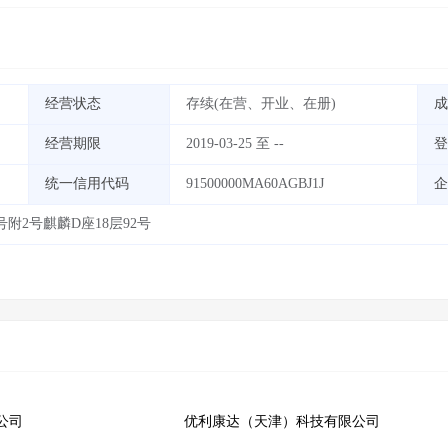
经营状态
存续(在营、开业、在册)
成
经营期限
2019-03-25 至 --
登
统一信用代码
91500000MA60AGBJ1J
企
附2号麒麟D座18层92号
公司
优利康达（天津）科技有限公司