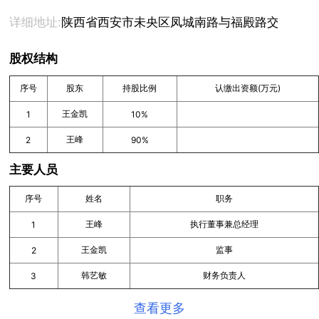
详细地址:
陕西省西安市未央区凤城南路与福殿路交叉口地矿
股权结构
序号
股东
持股比例
认缴出资额(万元)
王金凯
1
10%
王峰
2
90%
主要人员
序号
姓名
职务
王峰
执行董事兼总经理
1
王金凯
监事
2
韩艺敏
财务负责人
3
查看更多