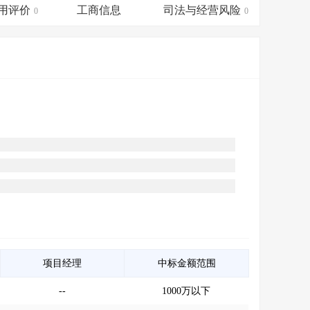
会员服务
>
数据导出服务
>
用评价
工商信息
司法与经营风险
0
0
人脉服务
>
APP下载
>
项目经理
中标金额范围
--
1000万以下