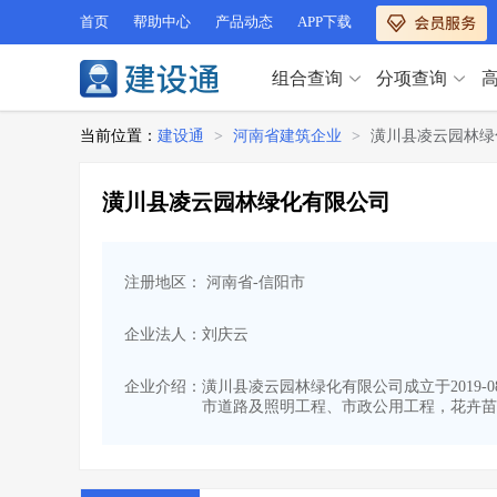
首页
帮助中心
产品动态
APP下载
组合查询
分项查询
分项查询（VIP）
当前位置：
建设通
>
河南省建筑企业
>
潢川县凌云园林绿
查企业
>
查业绩
>
分项查询（VIP）
查资质
>
查人员
>
潢川县凌云园林绿化有限公司
查荣誉
>
查诚信
>
查企业
>
查业绩
>
项目经理
>
信用评价
>
查资质
>
查人员
>
招标信息
>
组合查询
>
注册地区： 河南省-信阳市
查荣誉
>
查诚信
>
项目经理
>
信用评价
>
企业法人：刘庆云
招标信息
>
组合查询
>
行业 / 地区专查
企业介绍：
潢川县凌云园林绿化有限公司成立于2019-
市道路及照明工程、市政公用工程，花卉苗
四库专查
>
公路库专查
>
行业 / 地区专查
省库业绩查询
>
水利库专查
>
组合查询-广州
>
业绩专查-广州
>
四库专查
>
公路库专查
>