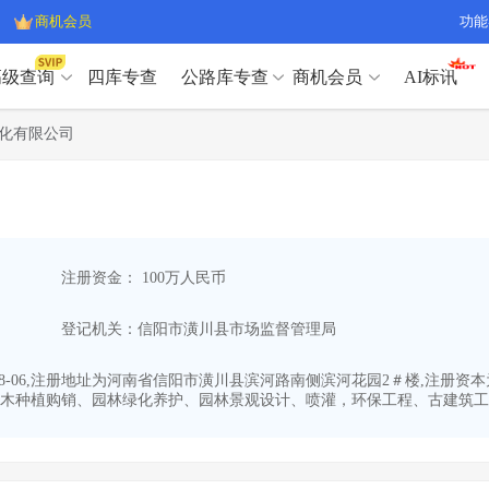
商机会员
功能
高级查询
四库专查
公路库专查
商机会员
AI标讯
高级查询（SVIP）
A
化有限公司
开标记录
>
项目经理带业绩荣誉证书
>
高级查询（SVIP）
A
项目参数
>
项目经理投标记录
>
下浮率
>
技术负责人/专职安全员C证
>
开标记录
>
项目经理带业绩荣誉证书
>
查业主
>
项目分类筛选
>
项目参数
>
项目经理投标记录
>
宏观经济
>
建企舆情
>
注册资金： 100万人民币
下浮率
>
技术负责人/专职安全员C证
>
政策规划
>
招投标规则
>
查业主
>
项目分类筛选
>
A
登记机关：信阳市潢川县市场监督管理局
宏观经济
>
建企舆情
>
政策规划
>
招投标规则
>
A
商机会员
08-06,注册地址为河南省信阳市潢川县滨河路南侧滨河花园2＃楼,注册
木种植购销、园林绿化养护、园林景观设计、喷灌，环保工程、古建筑工程
业主专查
>
项目商机
>
商机会员
拟建项目审批
>
专项债项目
>