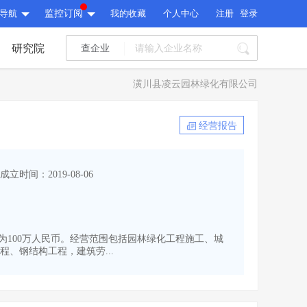
导航
监控订阅
我的收藏
个人中心
注册
登录
研究院
查企业
I标讯
潢川县凌云园林绿化有限公司
标讯精选
>
智能订阅
>
I标讯
经营报告
标讯精选
>
智能订阅
>
建设通大数据研究院
成立时间：2019-08-06
研究报告
>
文章
>
建设通大数据研究院
PI接口
>
市场经营AI云平台
>
研究报告
>
文章
>
PI接口
>
市场经营AI云平台
>
资本为100万人民币。经营范围包括园林绿化工程施工、城
其他服务
、钢结构工程，建筑劳...
会员服务
>
数据导出服务
>
其他服务
人脉服务
>
APP下载
>