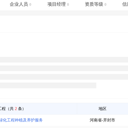
土地交易
>
省市重点项目
>
业主专查
>
项目商机
>
企业人员
项目经理
资质等级
信
0
0
0
拟建项目审批
>
专项债项目
>
土地交易
>
省市重点项目
>
工程（共
2
条）
地区
绿化工程种植及养护服务
河南省-开封市