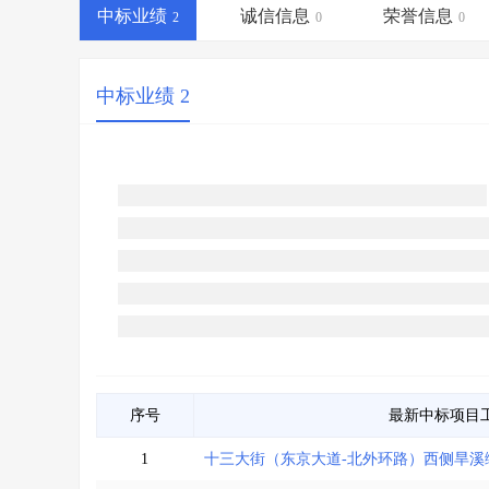
省库业绩查询
>
水利库专查
>
中标业绩
诚信信息
荣誉信息
2
0
0
组合查询-广州
>
业绩专查-广州
>
中标业绩 2
序号
最新中标项目
1
十三大街（东京大道-北外环路）西侧旱溪