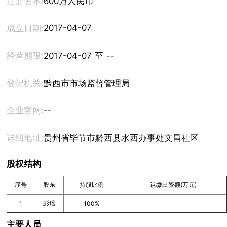
注册资本:
600万人民币
2017-04-07
成立日期:
经营期限:
2017-04-07 至 --
登记机关:
黔西市市场监督管理局
--
企业官网:
详细地址:
贵州省毕节市黔西县水西办事处文昌社区峰夏家园
股权结构
序号
股东
持股比例
认缴出资额(万元)
彭瑶
1
100%
主要人员