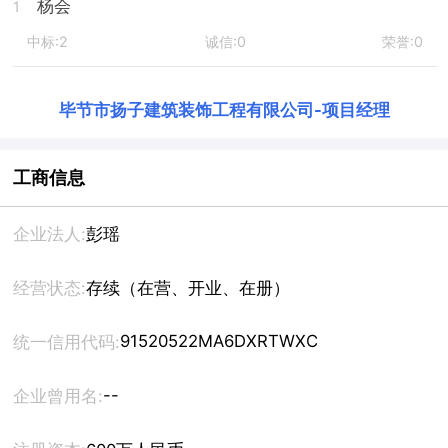
杨会
1
中标:2
诚信:0
荣誉:0
毕节市扬子建筑装饰工程有限公司
-
项目经理
工商信息
企业法人:
彭瑶
经营状态:
存续（在营、开业、在册）
91520522MA6DXRTWXC
统一信用代码:
--
企业曾用名: