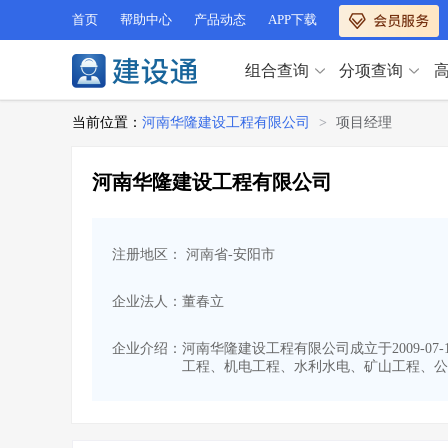
首页
帮助中心
产品动态
APP下载
组合查询
分项查询
分项查询（VIP）
当前位置：
河南华隆建设工程有限公司
>
项目经理
查企业
>
查业绩
>
分项查询（VIP）
查资质
>
查人员
>
河南华隆建设工程有限公司
查荣誉
>
查诚信
>
查企业
>
查业绩
>
项目经理
>
信用评价
>
查资质
>
查人员
>
招标信息
>
组合查询
>
注册地区： 河南省-安阳市
查荣誉
>
查诚信
>
项目经理
>
信用评价
>
企业法人：董春立
招标信息
>
组合查询
>
行业 / 地区专查
企业介绍：
河南华隆建设工程有限公司成立于2009-0
工程、机电工程、水利水电、矿山工程、公
四库专查
>
公路库专查
>
行业 / 地区专查
省库业绩查询
>
水利库专查
>
组合查询-广州
>
业绩专查-广州
>
四库专查
>
公路库专查
>