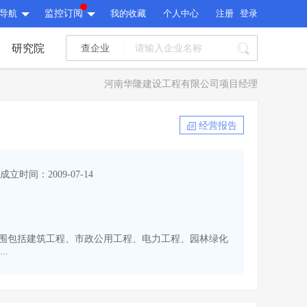
导航
监控订阅
我的收藏
个人中心
注册
登录
研究院
查企业
I标讯
河南华隆建设工程有限公司项目经理
标讯精选
>
智能订阅
>
I标讯
经营报告
标讯精选
>
智能订阅
>
建设通大数据研究院
成立时间：2009-07-14
研究报告
>
文章
>
建设通大数据研究院
PI接口
>
市场经营AI云平台
>
研究报告
>
文章
>
PI接口
>
市场经营AI云平台
>
经营范围包括建筑工程、市政公用工程、电力工程、园林绿化
其他服务
.
会员服务
>
数据导出服务
>
其他服务
人脉服务
>
APP下载
>