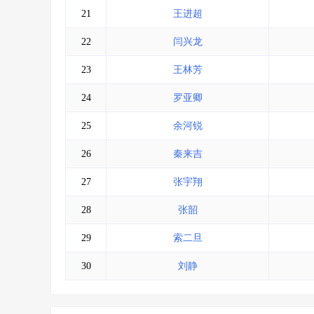
21
王进超
22
闫兴龙
23
王林芳
24
罗亚卿
25
余河锐
26
秦来吉
27
张宇翔
28
张韶
29
索二旦
30
刘静