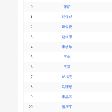
10
张韶
11
胡保成
12
姬俊晓
13
赵红阳
14
李敏敏
15
王剑
16
王晨
17
郝福亮
18
马理想
19
李晶晶
20
范庆平