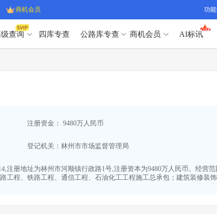
商机会员
功能
高级查询
四库专查
公路库专查
商机会员
AI标讯
高级查询（SVIP）
A
开标记录
>
项目经理带业绩荣誉证书
>
高级查询（SVIP）
A
项目参数
>
项目经理投标记录
>
下浮率
>
技术负责人/专职安全员C证
>
开标记录
>
项目经理带业绩荣誉证书
>
查业主
>
项目分类筛选
>
项目参数
>
项目经理投标记录
>
宏观经济
>
建企舆情
>
注册资金： 9480万人民币
下浮率
>
技术负责人/专职安全员C证
>
政策规划
>
招投标规则
>
查业主
>
项目分类筛选
>
A
登记机关：林州市市场监督管理局
宏观经济
>
建企舆情
>
政策规划
>
招投标规则
>
A
商机会员
7-14,注册地址为林州市河顺镇行政路1号,注册资本为9480万人民币。
路工程、铁路工程、通信工程、石油化工工程施工总承包；建筑装修装饰..
业主专查
>
项目商机
>
商机会员
拟建项目审批
>
专项债项目
>