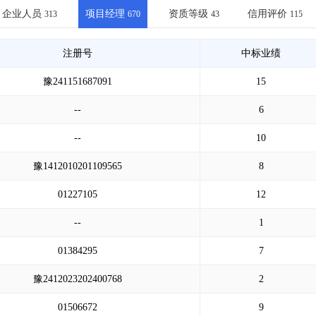
土地交易
>
省市重点项目
>
业主专查
>
项目商机
>
企业人员
项目经理
资质等级
信用评价
313
670
43
115
拟建项目审批
>
专项债项目
>
土地交易
>
省市重点项目
>
注册号
中标业绩
豫241151687091
15
--
6
--
10
豫1412010201109565
8
01227105
12
--
1
01384295
7
豫2412023202400768
2
01506672
9