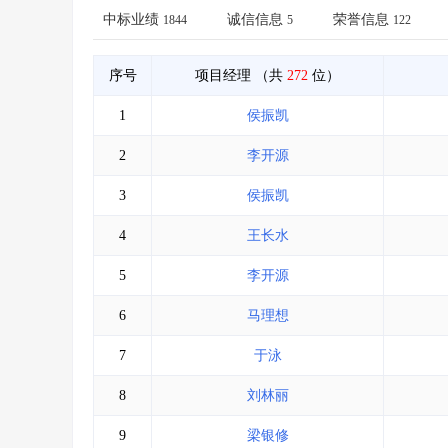
省库业绩查询
>
水利库专查
>
中标业绩
诚信信息
荣誉信息
1844
5
122
组合查询-广州
>
业绩专查-广州
>
序号
项目经理
（共
272
位）
1
侯振凯
2
李开源
3
侯振凯
4
王长水
5
李开源
6
马理想
7
于泳
8
刘林丽
9
梁银修