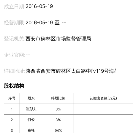
2016-05-19
成立日期:
经营期限:
2016-05-19 至 --
登记机关:
西安市碑林区市场监督管理局
--
企业官网:
详细地址:
陕西省西安市碑林区太白路中段119号海星未来城2
股权结构
序号
股东
持股比例
认缴出资额(万元)
崔彭夫
1
3%
何俊
2
3%
秦锋
3
94%