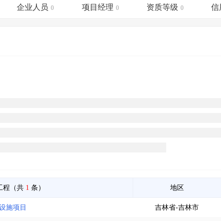
土地交易
>
省市重点项目
>
业主专查
>
项目商机
>
企业人员
项目经理
资质等级
信
0
0
0
拟建项目审批
>
专项债项目
>
土地交易
>
省市重点项目
>
工程（共
1
条）
地区
础设施项目
吉林省-吉林市