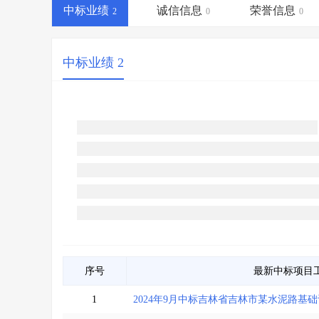
省库业绩查询
>
水利库专查
>
中标业绩
诚信信息
荣誉信息
2
0
0
组合查询-广州
>
业绩专查-广州
>
中标业绩 2
序号
最新中标项目
1
2024年9月中标吉林省吉林市某水泥路基