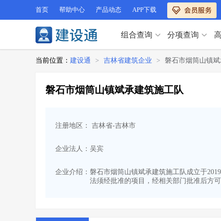
首页
帮助中心
产品动态
APP下载
组合查询
分项查询
分项查询（VIP）
当前位置：
建设通
>
吉林省建筑企业
>
磐石市烟筒山镇斌
查企业
>
查业绩
>
分项查询（VIP）
查资质
>
查人员
>
磐石市烟筒山镇斌承建筑施工队
查荣誉
>
查诚信
>
查企业
>
查业绩
>
项目经理
>
信用评价
>
查资质
>
查人员
>
招标信息
>
组合查询
>
注册地区： 吉林省-吉林市
查荣誉
>
查诚信
>
项目经理
>
信用评价
>
企业法人：吴宾
招标信息
>
组合查询
>
行业 / 地区专查
企业介绍：
磐石市烟筒山镇斌承建筑施工队成立于2019
法须经批准的项目，经相关部门批准后方可开
四库专查
>
公路库专查
>
行业 / 地区专查
省库业绩查询
>
水利库专查
>
组合查询-广州
>
业绩专查-广州
>
四库专查
>
公路库专查
>