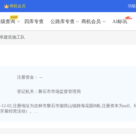
商机会员
功能
高级查询
四库专查
公路库专查
商机会员
AI标讯
高级查询（SVIP）
A
承建筑施工队
开标记录
>
项目经理带业绩荣誉证书
>
高级查询（SVIP）
A
项目参数
>
项目经理投标记录
>
下浮率
>
技术负责人/专职安全员C证
>
开标记录
>
项目经理带业绩荣誉证书
>
查业主
>
项目分类筛选
>
项目参数
>
项目经理投标记录
>
宏观经济
>
建企舆情
>
注册资金： --
下浮率
>
技术负责人/专职安全员C证
>
政策规划
>
招投标规则
>
查业主
>
项目分类筛选
>
A
登记机关：磐石市市场监督管理局
宏观经济
>
建企舆情
>
政策规划
>
招投标规则
>
A
商机会员
-12-02,注册地址为吉林市磐石市烟筒山镇静海花园B栋,注册资本为nu
展经营活动）。...
业主专查
>
项目商机
>
商机会员
拟建项目审批
>
专项债项目
>