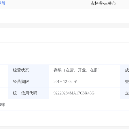
标段
吉林省-吉林市
经营状态
存续（在营、开业、在册）
成
经营期限
2019-12-02 至 --
登
统一信用代码
92220284MA17C8X45G
企
B栋