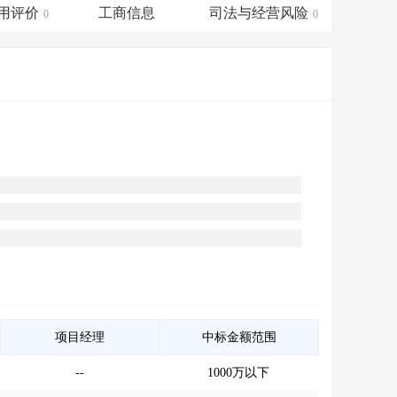
会员服务
>
数据导出服务
>
用评价
工商信息
司法与经营风险
0
0
人脉服务
>
APP下载
>
项目经理
中标金额范围
--
1000万以下