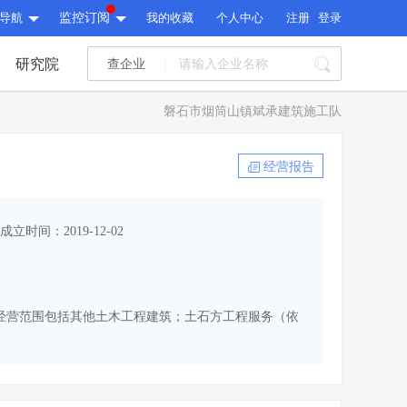
导航
监控订阅
我的收藏
个人中心
注册
登录
研究院
查企业
I标讯
磐石市烟筒山镇斌承建筑施工队
标讯精选
>
智能订阅
>
I标讯
经营报告
标讯精选
>
智能订阅
>
建设通大数据研究院
成立时间：2019-12-02
研究报告
>
文章
>
建设通大数据研究院
PI接口
>
市场经营AI云平台
>
研究报告
>
文章
>
PI接口
>
市场经营AI云平台
>
ll。经营范围包括其他土木工程建筑；土石方工程服务（依
其他服务
会员服务
>
数据导出服务
>
其他服务
人脉服务
>
APP下载
>