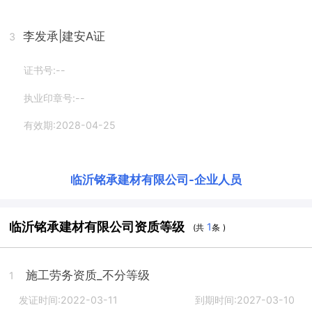
李发承
|建安A证
3
证书号:--
执业印章号:--
有效期:2028-04-25
临沂铭承建材有限公司
-
企业人员
临沂铭承建材有限公司资质等级
1
(共
条 )
施工劳务资质_不分等级
1
发证时间:2022-03-11
到期时间:2027-03-10