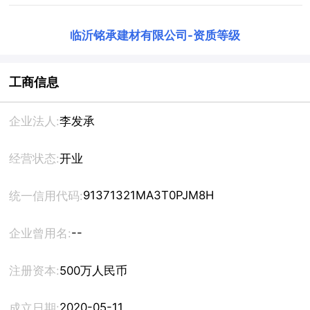
临沂铭承建材有限公司
-
资质等级
工商信息
企业法人:
李发承
经营状态:
开业
91371321MA3T0PJM8H
统一信用代码:
--
企业曾用名:
注册资本:
500万人民币
2020-05-11
成立日期: