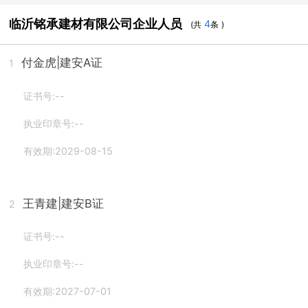
临沂铭承建材有限公司企业人员
4
(共
条 )
付金虎
|建安A证
1
证书号:--
执业印章号:--
有效期:2029-08-15
王青建
|建安B证
2
证书号:--
执业印章号:--
有效期:2027-07-01