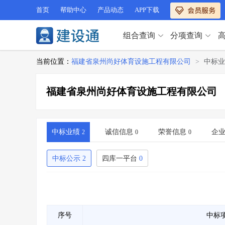
首页
帮助中心
产品动态
APP下载
组合查询
分项查询
分项查询（VIP）
当前位置：
福建省泉州尚好体育设施工程有限公司
>
中标业
查企业
>
查业绩
>
分项查询（VIP）
查资质
>
查人员
>
福建省泉州尚好体育设施工程有限公司
查荣誉
>
查诚信
>
查企业
>
查业绩
>
项目经理
>
信用评价
>
查资质
>
查人员
>
招标信息
>
组合查询
>
查荣誉
>
查诚信
>
中标业绩
诚信信息
荣誉信息
企
2
0
0
项目经理
>
信用评价
>
招标信息
>
组合查询
>
中标公示
2
四库一平台
0
行业 / 地区专查
四库专查
>
公路库专查
>
行业 / 地区专查
省库业绩查询
>
水利库专查
>
组合查询-广州
>
业绩专查-广州
>
四库专查
>
公路库专查
>
序号
中标