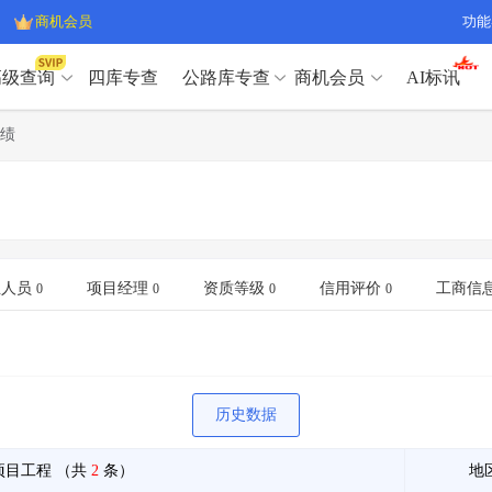
商机会员
功能
高级查询
四库专查
公路库专查
商机会员
AI标讯
高级查询（SVIP）
A
绩
开标记录
>
项目经理带业绩荣誉证书
>
高级查询（SVIP）
A
项目参数
>
项目经理投标记录
>
下浮率
>
技术负责人/专职安全员C证
>
开标记录
>
项目经理带业绩荣誉证书
>
查业主
>
项目分类筛选
>
项目参数
>
项目经理投标记录
>
宏观经济
>
建企舆情
>
下浮率
>
技术负责人/专职安全员C证
>
业人员
项目经理
资质等级
信用评价
工商信
0
0
0
0
政策规划
>
招投标规则
>
查业主
>
项目分类筛选
>
A
宏观经济
>
建企舆情
>
政策规划
>
招投标规则
>
A
商机会员
历史数据
业主专查
>
项目商机
>
商机会员
拟建项目审批
>
专项债项目
>
项目工程
（共
2
条）
地