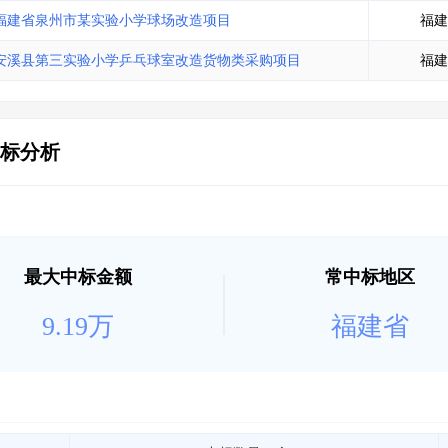
土地交易
>
省市重点项目
>
业主专查
>
项目商机
>
福建省泉州市某实验小学球场改造项目
福建
拟建项目审批
>
专项债项目
>
安溪县第三实验小学乒乓球室改造货物类采购项目
福建
土地交易
>
省市重点项目
>
标分析
最大中标金额
常中标地区
9.19万
福建省