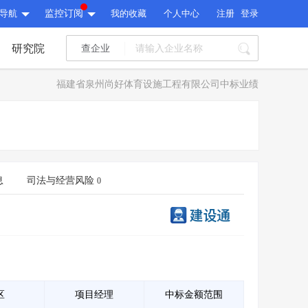
导航
监控订阅
我的收藏
个人中心
注册
登录
研究院
查企业
I标讯
福建省泉州尚好体育设施工程有限公司中标业绩
标讯精选
>
智能订阅
>
I标讯
标讯精选
>
智能订阅
>
建设通大数据研究院
研究报告
>
文章
>
息
司法与经营风险
0
建设通大数据研究院
PI接口
>
市场经营AI云平台
>
研究报告
>
文章
>
PI接口
>
市场经营AI云平台
>
其他服务
会员服务
>
数据导出服务
>
其他服务
人脉服务
>
APP下载
>
区
项目经理
中标金额范围